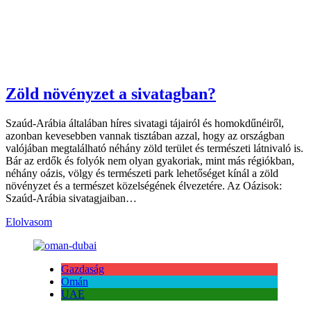
Zöld növényzet a sivatagban?
Szaúd-Arábia általában híres sivatagi tájairól és homokdűnéiről,
azonban kevesebben vannak tisztában azzal, hogy az országban
valójában megtalálható néhány zöld terület és természeti látnivaló is.
Bár az erdők és folyók nem olyan gyakoriak, mint más régiókban,
néhány oázis, völgy és természeti park lehetőséget kínál a zöld
növényzet és a természet közelségének élvezetére. Az Oázisok:
Szaúd-Arábia sivatagjaiban…
Elolvasom
Gazdaság
Omán
UAE