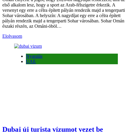
első alkalom lesz, hogy a sport az Arab-félszigetre érkezik. A
versenyt egy erre a célra épített pályán rendezik majd a tengerparti
Sohar városában. A helyszín: A nagydíjat egy erre a célra épített
pályán rendezik majd a tengerparti Sohar városában. Sohar Omán
északi részén, az Ománi-öböl…
Elolvasom
Nyaralás
UAE
Dubaj új turista vízumot vezet be