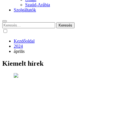
Szaúd-Arábia
Szolgáltatók
Keresés:
Kezdőoldal
2024
április
Kiemelt hírek