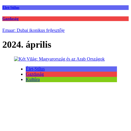
Élet-Stílus
Gazdaság
Emaar: Dubai ikonikus fejlesztője
2024. április
Élet-Stílus
Gazdaság
Kultúra