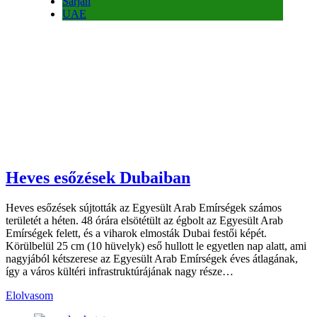
Sarjah
UAE
Heves esőzések Dubaiban
Heves esőzések sújtották az Egyesült Arab Emírségek számos
területét a héten. 48 órára elsötétült az égbolt az Egyesült Arab
Emírségek felett, és a viharok elmosták Dubai festői képét.
Körülbelül 25 cm (10 hüvelyk) eső hullott le egyetlen nap alatt, ami
nagyjából kétszerese az Egyesült Arab Emírségek éves átlagának,
így a város kültéri infrastruktúrájának nagy része…
Elolvasom