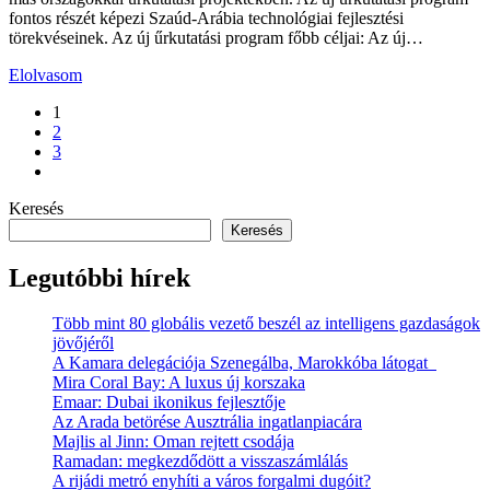
fontos részét képezi Szaúd-Arábia technológiai fejlesztési
törekvéseinek. Az új űrkutatási program főbb céljai: Az új…
Elolvasom
1
2
3
Keresés
Keresés
Legutóbbi hírek
Több mint 80 globális vezető beszél az intelligens gazdaságok
jövőjéről
A Kamara delegációja Szenegálba, Marokkóba látogat
Mira Coral Bay: A luxus új korszaka
Emaar: Dubai ikonikus fejlesztője
Az Arada betörése Ausztrália ingatlanpiacára
Majlis al Jinn: Oman rejtett csodája
Ramadan: megkezdődött a visszaszámlálás
A rijádi metró enyhíti a város forgalmi dugóit?