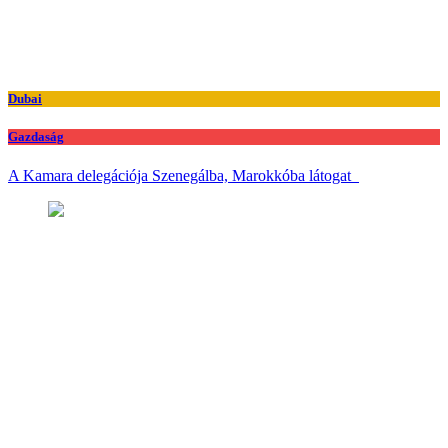
Dubai
Gazdaság
A Kamara delegációja Szenegálba, Marokkóba látogat