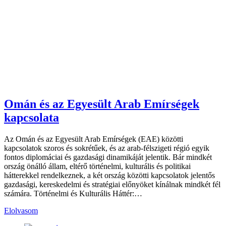
Omán és az Egyesült Arab Emírségek
kapcsolata
Az Omán és az Egyesült Arab Emírségek (EAE) közötti
kapcsolatok szoros és sokrétűek, és az arab-félszigeti régió egyik
fontos diplomáciai és gazdasági dinamikáját jelentik. Bár mindkét
ország önálló állam, eltérő történelmi, kulturális és politikai
hátterekkel rendelkeznek, a két ország közötti kapcsolatok jelentős
gazdasági, kereskedelmi és stratégiai előnyöket kínálnak mindkét fél
számára. Történelmi és Kulturális Háttér:…
Elolvasom