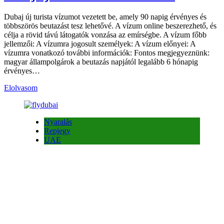
Dubaj új turista vízumot vezetett be, amely 90 napig érvényes és
többszörös beutazást tesz lehetővé. A vízum online beszerezhető, és
célja a rövid távú látogatók vonzása az emírségbe. A vízum főbb
jellemzői: A vízumra jogosult személyek: A vízum előnyei: A
vízumra vonatkozó további információk: Fontos megjegyeznünk:
magyar állampolgárok a beutazás napjától legalább 6 hónapig
érvényes…
Elolvasom
Nyaralás
Repjegy
UAE