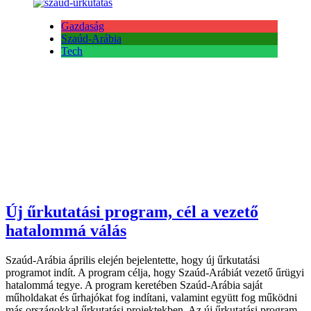
Gazdaság
Szaúd-Arábia
Tech
Új űrkutatási program, cél a vezető
hatalommá válás
Szaúd-Arábia április elején bejelentette, hogy új űrkutatási
programot indít. A program célja, hogy Szaúd-Arábiát vezető űrügyi
hatalommá tegye. A program keretében Szaúd-Arábia saját
műholdakat és űrhajókat fog indítani, valamint együtt fog működni
más országokkal űrkutatási projektekben. Az új űrkutatási program