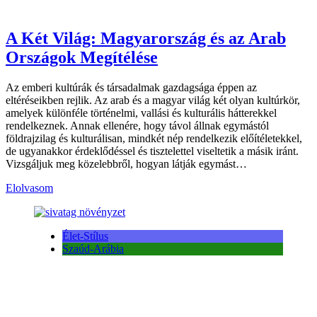
A Két Világ: Magyarország és az Arab
Országok Megítélése
Az emberi kultúrák és társadalmak gazdagsága éppen az
eltéréseikben rejlik. Az arab és a magyar világ két olyan kultúrkör,
amelyek különféle történelmi, vallási és kulturális hátterekkel
rendelkeznek. Annak ellenére, hogy távol állnak egymástól
földrajzilag és kulturálisan, mindkét nép rendelkezik előítéletekkel,
de ugyanakkor érdeklődéssel és tisztelettel viseltetik a másik iránt.
Vizsgáljuk meg közelebbről, hogyan látják egymást…
Elolvasom
Élet-Stílus
Szaúd-Arábia