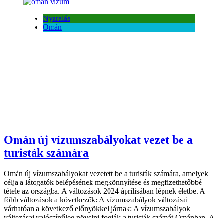
Nyaralás
Omán
Omán új vízumszabályokat vezet be a
turisták számára
Omán új vízumszabályokat vezetett be a turisták számára, amelyek
célja a látogatók belépésének megkönnyítése és megfizethetőbbé
tétele az országba. A változások 2024 áprilisában lépnek életbe. A
főbb változások a következők: A vízumszabályok változásai
várhatóan a következő előnyökkel járnak: A vízumszabályok
változásai valószínűleg növelni fogják a turisták számát Ománban. A