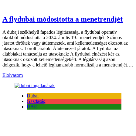
A flydubai módosította a menetrendjét
A dubaji székhelyű fapados légitársaság, a flydubai operatív
okokból módosította a 2024. április 19-i menetrendjét. Számos
járatot töröltek vagy átütemeztek, ami kellemetlenséget okozott az
utasoknak. Törölt járatok: Átütemezett járatok: A flydubai az
alábbiakat tanácsolja az utasoknak: A flydubai elnézést kér az
utasoknak okozott kellemetlenségekért. A légitársaság azon
dolgozik, hogy a lehető leghamarabb normalizálja a menetrendjét….
Elolvasom
Dubai
Gazdaság
UAE