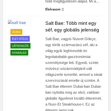
hold megfigyelésén alapul. Mi a…
Elolvasom
Salt Bae: Több mint egy
séf, egy globális jelenség
DUBAI
ÉLET-STÍLUS
Salt Bae, vagyis Nusret Gökçe,
egy török származású séf, aki a
LÁTNIVALÓK
világ egyik leghíresebb és
NYARALÁS
legvitatottabb gasztronómiai
személyisége lett. Egyedi, szinte
művészi sózásmódrjáról vált
világszerte ismertté, amivel a steak
szervírozását emelte új szintre. A
Salt Bae étterem Dubai-ban Dubai-
ban nyitotta meg az első, valóban
globális figyelmet kiváltó étteremét,
a Nusr-Et Steakhouse-t. Ez az
étterem nemcsak…