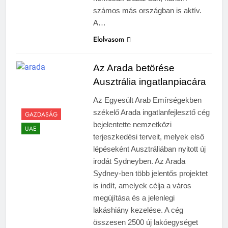
számos más országban is aktív.
A…
Elolvasom
Az Arada betörése
Ausztrália ingatlanpiacára
Az Egyesült Arab Emírségekben
székelő Arada ingatlanfejlesztő cég
GAZDASÁG
bejelentette nemzetközi
UAE
terjeszkedési terveit, melyek első
lépéseként Ausztráliában nyitott új
irodát Sydneyben. Az Arada
Sydney-ben több jelentős projektet
is indít, amelyek célja a város
megújítása és a jelenlegi
lakáshiány kezelése. A cég
összesen 2500 új lakóegységet