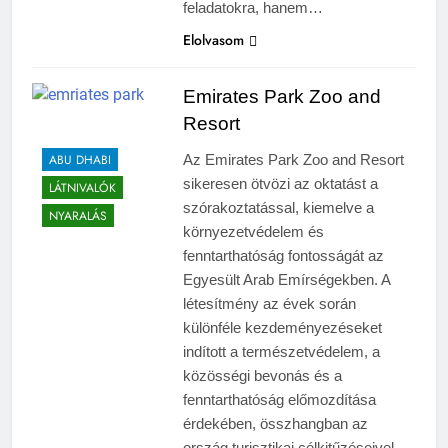
feladatokra, hanem…
Elolvasom
Emirates Park Zoo and
Resort
ABU DHABI
Az Emirates Park Zoo and Resort
sikeresen ötvözi az oktatást a
LÁTNIVALÓK
szórakoztatással, kiemelve a
NYARALÁS
környezetvédelem és
fenntarthatóság fontosságát az
Egyesült Arab Emírségekben. A
létesítmény az évek során
különféle kezdeményezéseket
indított a természetvédelem, a
közösségi bevonás és a
fenntarthatóság előmozdítása
érdekében, összhangban az
ország turisztikai célkitűzéseivel.