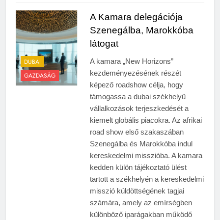
A Kamara delegációja
Szenegálba, Marokkóba
látogat
A kamara „New Horizons”
DUBAI
kezdeményezésének részét
GAZDASÁG
képező roadshow célja, hogy
támogassa a dubai székhelyű
vállalkozások terjeszkedését a
kiemelt globális piacokra. Az afrikai
road show első szakaszában
Szenegálba és Marokkóba indul
kereskedelmi misszióba. A kamara
kedden külön tájékoztató ülést
tartott a székhelyén a kereskedelmi
misszió küldöttségének tagjai
számára, amely az emírségben
különböző iparágakban működő