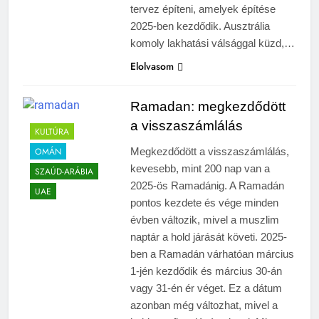
tervez építeni, amelyek építése
2025-ben kezdődik. Ausztrália
komoly lakhatási válsággal küzd,…
Elolvasom
Ramadan: megkezdődött
a visszaszámlálás
KULTÚRA
OMÁN
Megkezdődött a visszaszámlálás,
kevesebb, mint 200 nap van a
SZAÚD-ARÁBIA
2025-ös Ramadánig. A Ramadán
UAE
pontos kezdete és vége minden
évben változik, mivel a muszlim
naptár a hold járását követi. 2025-
ben a Ramadán várhatóan március
1-jén kezdődik és március 30-án
vagy 31-én ér véget. Ez a dátum
azonban még változhat, mivel a