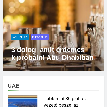
ABU DHABI
ÉLET-STÍLUS
3 dolog, amit érdemes
kipróbálni Abu Dhabiban
UAE
Több mint 80 globális
vezető beszél az