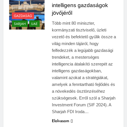
intelligens gazdaságok
jövőjéről
GAZDASÁG
Több mint 80 miniszter,
SARJAH
UAE
kormányzati tisztviselő, üzleti
vezető és befektető gyűlik össze a
világ minden tájáról, hogy
felfedezzék a legújabb gazdasági
trendeket, a mesterséges
intelligencia átalakító szerepét az
intelligens gazdaságokban,
valamint azokat a stratégiákat,
amelyek a fenntartható fejlődés és
a növekedés ösztönzéséhez
szükségesek. Erről szól a Sharjah
Investment Forum (SIF 2024). A
Sharjah FDI Iroda…
Elolvasom