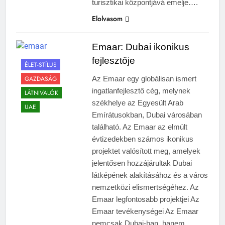
turisztikai központjává emelje….
Elolvasom
Emaar: Dubai ikonikus
fejlesztője
ÉLET-STÍLUS
GAZDASÁG
Az Emaar egy globálisan ismert
ingatlanfejlesztő cég, melynek
LÁTNIVALÓK
székhelye az Egyesült Arab
UAE
Emírátusokban, Dubai városában
található. Az Emaar az elmúlt
évtizedekben számos ikonikus
projektet valósított meg, amelyek
jelentősen hozzájárultak Dubai
látképének alakításához és a város
nemzetközi elismertségéhez. Az
Emaar legfontosabb projektjei Az
Emaar tevékenységei Az Emaar
nemcsak Dubai-ban, hanem