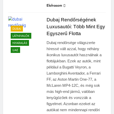
Elolvasom
Dubaj Rendőrségének
Luxusautói: Több Mint Egy
DUBAI
Egyszerű Flotta
LÁTNIVALÓK
Dubaj rendőrsége világszerte
NYARALÁS
híressé vált azzal, hogy néhány
UAE
ikonikus luxusautót használnak a
flottájukban. Ezek az autók, mint
például a Bugatti Veyron, a
Lamborghini Aventador, a Ferrari
FF, az Aston Martin One-77, a
McLaren MP4-12C, és még sok
más high-end jármű, valóban
lenyűgözőek és vonzzák a
figyelmet. Azonban ezeket az
autókat nem mindennapi rendőri