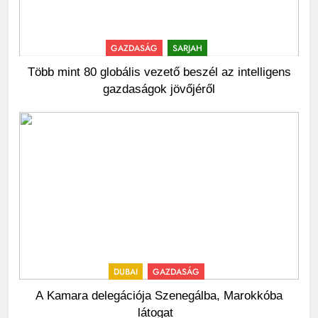
GAZDASÁG
SARJAH
Több mint 80 globális vezető beszél az intelligens
gazdaságok jövőjéről
DUBAI
GAZDASÁG
A Kamara delegációja Szenegálba, Marokkóba
látogat