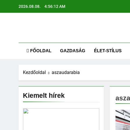
Ugrás
2026.08.08.
4:56:13 AM
a
tartalomra
AR
Kapcsolódj
FŐOLDAL
GAZDASÁG
ÉLET-STÍLUS
Kezdőoldal
aszaudarabia
Kiemelt hírek
asza