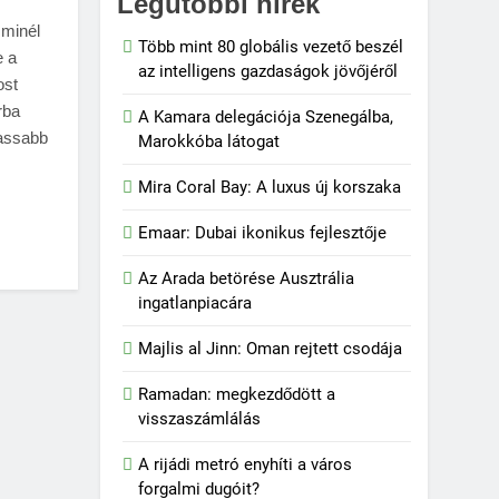
Legutóbbi hírek
 minél
Több mint 80 globális vezető beszél
e a
az intelligens gazdaságok jövőjéről
ost
rba
A Kamara delegációja Szenegálba,
lassabb
Marokkóba látogat
Mira Coral Bay: A luxus új korszaka
Emaar: Dubai ikonikus fejlesztője
Az Arada betörése Ausztrália
ingatlanpiacára
Majlis al Jinn: Oman rejtett csodája
Ramadan: megkezdődött a
visszaszámlálás
A rijádi metró enyhíti a város
forgalmi dugóit?