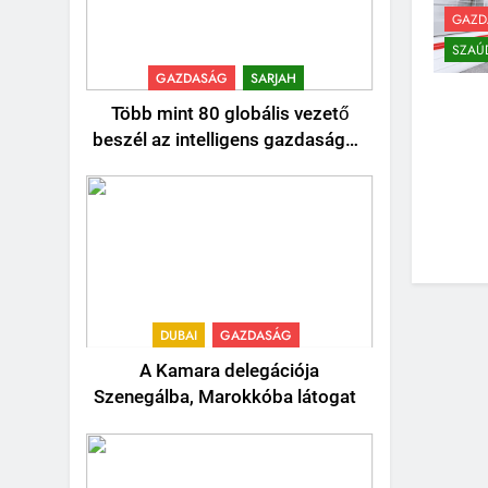
GAZD
SZAÚ
GAZDASÁG
SARJAH
Több mint 80 globális vezető
beszél az intelligens gazdaságok
jövőjéről
DUBAI
GAZDASÁG
A Kamara delegációja
Szenegálba, Marokkóba látogat