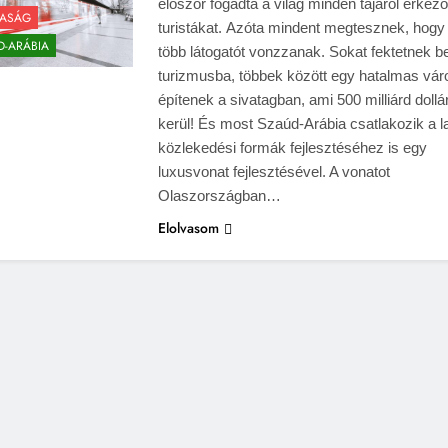
először fogadta a világ minden tájáról érkező
ASÁG
turistákat. Azóta mindent megtesznek, hogy
D-ARÁBIA
több látogatót vonzzanak. Sokat fektetnek b
turizmusba, többek között egy hatalmas vár
építenek a sivatagban, ami 500 milliárd dollá
kerül! És most Szaúd-Arábia csatlakozik a 
közlekedési formák fejlesztéséhez is egy
luxusvonat fejlesztésével. A vonatot
Olaszországban…
Elolvasom