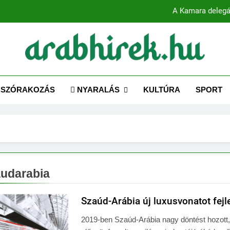
A Kamara delegá
ABHIREK.HU
 az Arab Világhoz – Naprakész hírek magyarul!
Több mint 80 globális vezető bes
SZÓRAKOZÁS
NYARALÁS
KULTÚRA
SPORT
A Kamara delegá
udarabia
Szaúd-Arábia új luxusvonatot fejl
2019-ben Szaúd-Arábia nagy döntést hozott