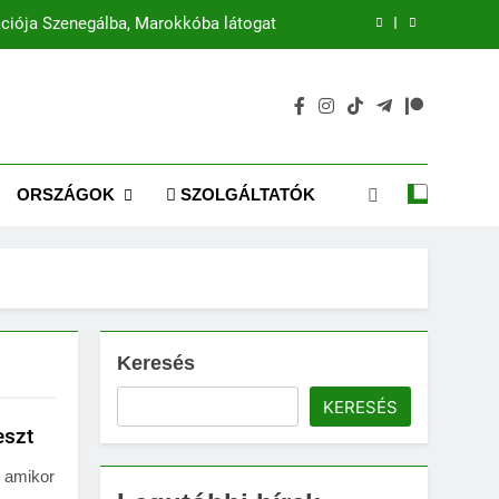
ciója Szenegálba, Marokkóba látogat
Mira Coral Bay: A luxus új korszaka
Emaar: Dubai ikonikus fejlesztője
zél az intelligens gazdaságok jövőjéről
ORSZÁGOK
SZOLGÁLTATÓK
ciója Szenegálba, Marokkóba látogat
Mira Coral Bay: A luxus új korszaka
Emaar: Dubai ikonikus fejlesztője
Keresés
KERESÉS
eszt
, amikor