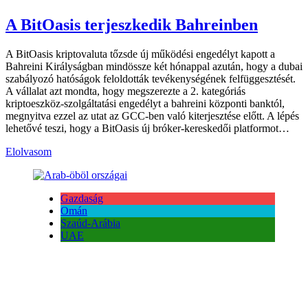
A BitOasis terjeszkedik Bahreinben
A BitOasis kriptovaluta tőzsde új működési engedélyt kapott a
Bahreini Királyságban mindössze két hónappal azután, hogy a dubai
szabályozó hatóságok feloldották tevékenységének felfüggesztését.
A vállalat azt mondta, hogy megszerezte a 2. kategóriás
kriptoeszköz-szolgáltatási engedélyt a bahreini központi banktól,
megnyitva ezzel az utat az GCC-ben való kiterjesztése előtt. A lépés
lehetővé teszi, hogy a BitOasis új bróker-kereskedői platformot…
Elolvasom
Gazdaság
Omán
Szaúd-Arábia
UAE