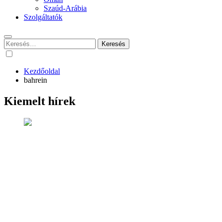
Szaúd-Arábia
Szolgáltatók
Keresés:
Kezdőoldal
bahrein
Kiemelt hírek