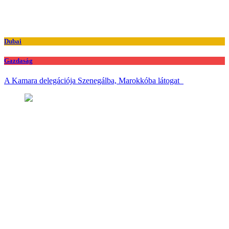
Dubai
Gazdaság
A Kamara delegációja Szenegálba, Marokkóba látogat