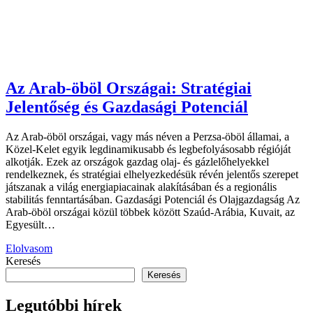
Az Arab-öböl Országai: Stratégiai
Jelentőség és Gazdasági Potenciál
Az Arab-öböl országai, vagy más néven a Perzsa-öböl államai, a
Közel-Kelet egyik legdinamikusabb és legbefolyásosabb régióját
alkotják. Ezek az országok gazdag olaj- és gázlelőhelyekkel
rendelkeznek, és stratégiai elhelyezkedésük révén jelentős szerepet
játszanak a világ energiapiacainak alakításában és a regionális
stabilitás fenntartásában. Gazdasági Potenciál és Olajgazdagság Az
Arab-öböl országai közül többek között Szaúd-Arábia, Kuvait, az
Egyesült…
Elolvasom
Keresés
Keresés
Legutóbbi hírek