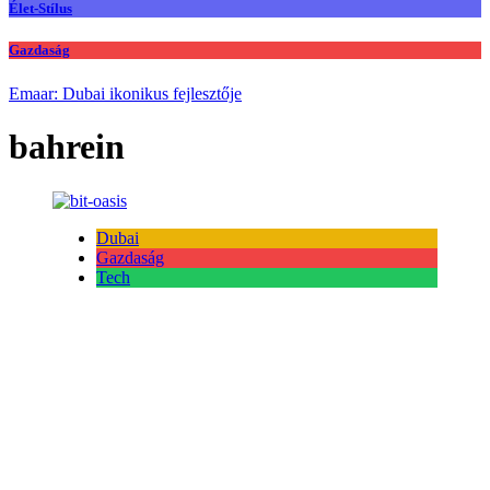
Élet-Stílus
Gazdaság
Emaar: Dubai ikonikus fejlesztője
bahrein
Dubai
Gazdaság
Tech