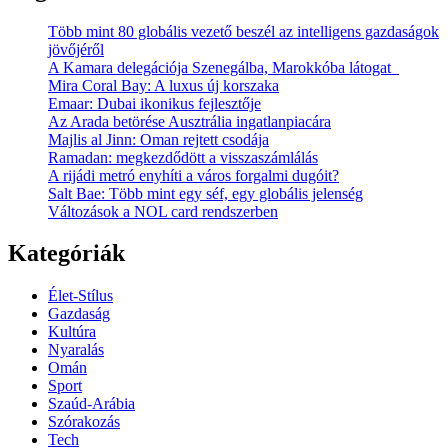
Több mint 80 globális vezető beszél az intelligens gazdaságok
jövőjéről
A Kamara delegációja Szenegálba, Marokkóba látogat
Mira Coral Bay: A luxus új korszaka
Emaar: Dubai ikonikus fejlesztője
Az Arada betörése Ausztrália ingatlanpiacára
Majlis al Jinn: Oman rejtett csodája
Ramadan: megkezdődött a visszaszámlálás
A rijádi metró enyhíti a város forgalmi dugóit?
Salt Bae: Több mint egy séf, egy globális jelenség
Változások a NOL card rendszerben
Kategóriák
Élet-Stílus
Gazdaság
Kultúra
Nyaralás
Omán
Sport
Szaúd-Arábia
Szórakozás
Tech