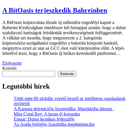
A BitOasis terjeszkedik Bahreinben
A BitOasis kriptovaluta tőzsde új működési engedélyt kapott a
Bahreini Királyságban mindössze két hónappal azután, hogy a dubai
szabályozó hatóságok feloldották tevékenységének felfüggesztését.
A vállalat azt mondta, hogy megszerezte a 2. kategóriás
kriptoeszköz-szolgáltatási engedélyt a bahreini központi banktól,
megnyitva ezzel az utat az GCC-ben való kiterjesztése előtt. A lépés
lehetővé teszi, hogy a BitOasis új bróker-kereskedői platformot…
Elolvasom
Keresés
Keresés
Legutóbbi hírek
Több mint 80 globális vezető beszél az intelligens gazdaságok
jövőjéről
A Kamara delegációja Szenegálba, Marokkóba látogat
Mira Coral Bay: A luxus új korszaka
Emaar: Dubai ikonikus fejlesztője
Az Arada betörése Ausztrália ingatlanpiacára