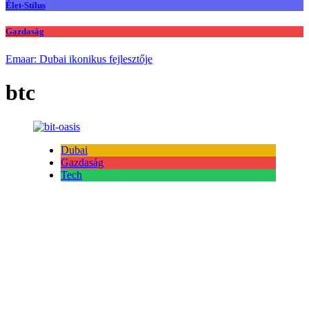
Élet-Stílus
Gazdaság
Emaar: Dubai ikonikus fejlesztője
btc
Dubai
Gazdaság
Tech