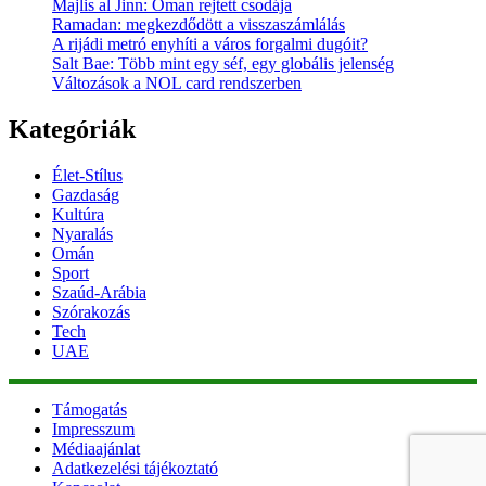
Majlis al Jinn: Oman rejtett csodája
Ramadan: megkezdődött a visszaszámlálás
A rijádi metró enyhíti a város forgalmi dugóit?
Salt Bae: Több mint egy séf, egy globális jelenség
Változások a NOL card rendszerben
Kategóriák
Élet-Stílus
Gazdaság
Kultúra
Nyaralás
Omán
Sport
Szaúd-Arábia
Szórakozás
Tech
UAE
Támogatás
Impresszum
Médiaajánlat
Adatkezelési tájékoztató