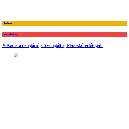
Dubai
Gazdaság
A Kamara delegációja Szenegálba, Marokkóba látogat