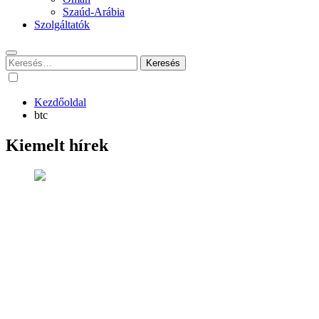
Szaúd-Arábia
Szolgáltatók
Keresés:
Kezdőoldal
btc
Kiemelt hírek