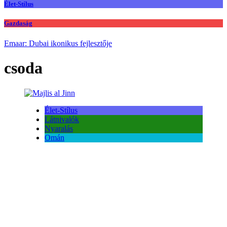
Élet-Stílus
Gazdaság
Emaar: Dubai ikonikus fejlesztője
csoda
Élet-Stílus
Látnivalók
Nyaralás
Omán