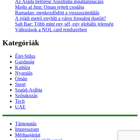
Az Arada betörése Ausztrália ingatlanpiacára
Majlis al Jinn: Oman rejtett csodája
Ramadan: megkezdődött a visszaszámlálás
A rijádi metró enyhíti a város forgalmi dugóit?
Salt Bae: Több mint egy séf, egy globális jelenség
Változások a NOL card rendszerben
Kategóriák
Élet-Stílus
Gazdaság
Kultúra
Nyaralás
Omán
Sport
Szaúd-Arábia
Szórakozás
Tech
UAE
Támogatás
Impresszum
Médiaajánlat