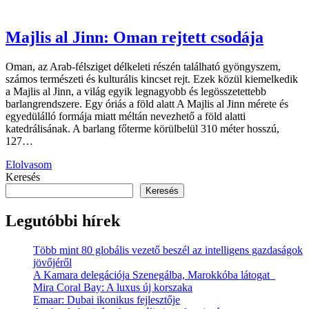
Majlis al Jinn: Oman rejtett csodája
Oman, az Arab-félsziget délkeleti részén található gyöngyszem,
számos természeti és kulturális kincset rejt. Ezek közül kiemelkedik
a Majlis al Jinn, a világ egyik legnagyobb és legösszetettebb
barlangrendszere. Egy óriás a föld alatt A Majlis al Jinn mérete és
egyedülálló formája miatt méltán nevezhető a föld alatti
katedrálisának. A barlang főterme körülbelül 310 méter hosszú,
127…
Elolvasom
Keresés
Keresés
Legutóbbi hírek
Több mint 80 globális vezető beszél az intelligens gazdaságok
jövőjéről
A Kamara delegációja Szenegálba, Marokkóba látogat
Mira Coral Bay: A luxus új korszaka
Emaar: Dubai ikonikus fejlesztője