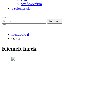
Szaúd-Arábia
Szolgáltatók
Keresés:
Kezdőoldal
csoda
Kiemelt hírek