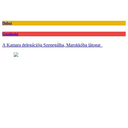
Dubai
Gazdaság
A Kamara delegációja Szenegálba, Marokkóba látogat