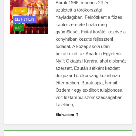
Burak 1996. március 24-én
született a törökországi
DUBAI
Yayladağıban. Felnőttként a főzés
ÉLET-STÍLUS
iránti szeretete hozta meg
UAE
gyümölcsét. Fiatal korától kezdve a
konyhában kezdte fejleszteni
tudását. A középiskola után
beiratkozott az Anadolu Egyetem
Nyílt Oktatási Karára, ahol diplomát
szerzett. Ezután séfként kezdett
dolgozni Törökország különböző
éttermeiben. Burak apja, İsmail
Özdemir egy textilbolt tulajdonosa
volt Isztambul szomszédságában,
Laleliben,…
Elolvasom