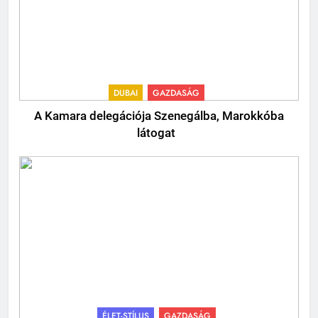
DUBAI
GAZDASÁG
A Kamara delegációja Szenegálba, Marokkóba
látogat
ÉLET-STÍLUS
GAZDASÁG