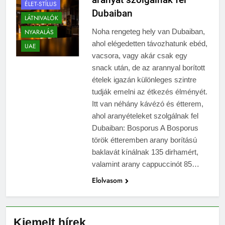
ÉLET-STÍLUS
Dubaiban
LÁTNIVALÓK
Noha rengeteg hely van Dubaiban,
NYARALÁS
ahol elégedetten távozhatunk ebéd,
UAE
vacsora, vagy akár csak egy
snack után, de az arannyal borított
ételek igazán különleges szintre
tudják emelni az étkezés élményét.
Itt van néhány kávézó és étterem,
ahol aranyételeket szolgálnak fel
Dubaiban: Bosporus A Bosporus
török étteremben arany borítású
baklavát kínálnak 135 dirhamért,
valamint arany cappuccinót 85…
Elolvasom
Kiemelt hírek