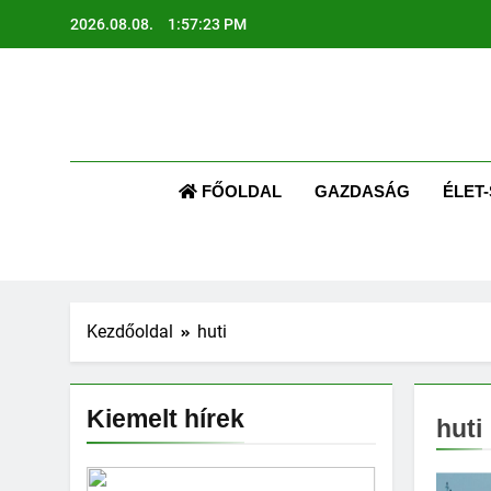
Ugrás
2026.08.08.
1:57:24 PM
a
tartalomra
AR
Kapcsolódj
FŐOLDAL
GAZDASÁG
ÉLET-
Kezdőoldal
huti
Kiemelt hírek
huti