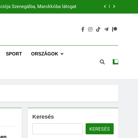
ciója Szenegálba, Marokkóba látogat
Mira Coral Bay: A luxus új korszaka
Emaar: Dubai ikonikus fejlesztője
zél az intelligens gazdaságok jövőjéről
SPORT
ORSZÁGOK
ciója Szenegálba, Marokkóba látogat
Mira Coral Bay: A luxus új korszaka
Emaar: Dubai ikonikus fejlesztője
Keresés
KERESÉS
ren