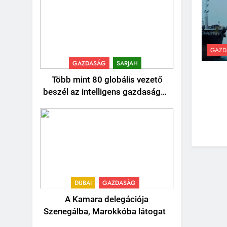
GAZD
GAZDASÁG
SARJAH
Több mint 80 globális vezető
beszél az intelligens gazdaságok
jövőjéről
DUBAI
GAZDASÁG
A Kamara delegációja
Szenegálba, Marokkóba látogat