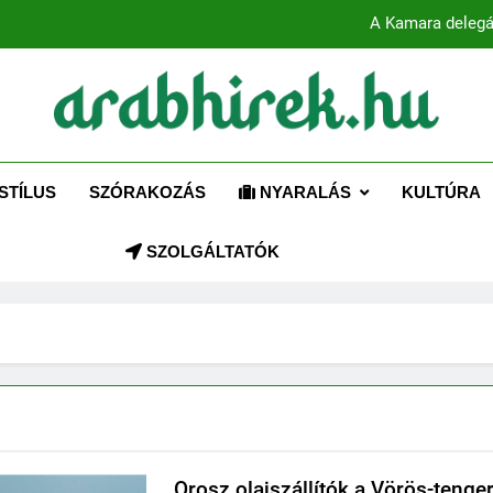
A Kamara delegá
ABHIREK.HU
 az Arab Világhoz – Naprakész hírek magyarul!
Több mint 80 globális vezető bes
STÍLUS
SZÓRAKOZÁS
NYARALÁS
KULTÚRA
A Kamara delegá
SZOLGÁLTATÓK
Orosz olajszállítók a Vörös-tenge