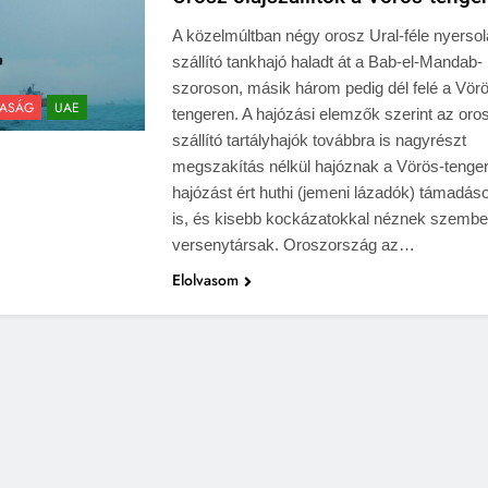
A közelmúltban négy orosz Ural-féle nyersol
szállító tankhajó haladt át a Bab-el-Mandab-
szoroson, másik három pedig dél felé a Vör
ASÁG
UAE
tengeren. A hajózási elemzők szerint az oros
szállító tartályhajók továbbra is nagyrészt
megszakítás nélkül hajóznak a Vörös-tenge
hajózást ért huthi (jemeni lázadók) támadás
is, és kisebb kockázatokkal néznek szembe,
versenytársak. Oroszország az…
Elolvasom