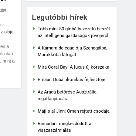
ajat
Legutóbbi hírek
ös-
Több mint 80 globális vezető beszél
z olajat
az intelligens gazdaságok jövőjéről
ren a
A Kamara delegációja Szenegálba,
ok után
Marokkóba látogat
 mint a
Mira Coral Bay: A luxus új korszaka
Emaar: Dubai ikonikus fejlesztője
Az Arada betörése Ausztrália
ingatlanpiacára
Majlis al Jinn: Oman rejtett csodája
Ramadan: megkezdődött a
visszaszámlálás