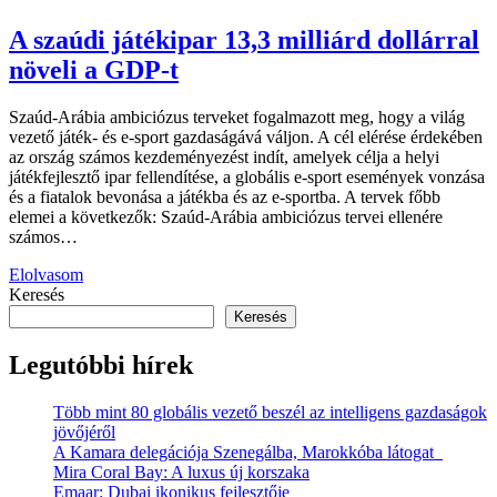
A szaúdi játékipar 13,3 milliárd dollárral
növeli a GDP-t
Szaúd-Arábia ambiciózus terveket fogalmazott meg, hogy a világ
vezető játék- és e-sport gazdaságává váljon. A cél elérése érdekében
az ország számos kezdeményezést indít, amelyek célja a helyi
játékfejlesztő ipar fellendítése, a globális e-sport események vonzása
és a fiatalok bevonása a játékba és az e-sportba. A tervek főbb
elemei a következők: Szaúd-Arábia ambiciózus tervei ellenére
számos…
Elolvasom
Keresés
Keresés
Legutóbbi hírek
Több mint 80 globális vezető beszél az intelligens gazdaságok
jövőjéről
A Kamara delegációja Szenegálba, Marokkóba látogat
Mira Coral Bay: A luxus új korszaka
Emaar: Dubai ikonikus fejlesztője