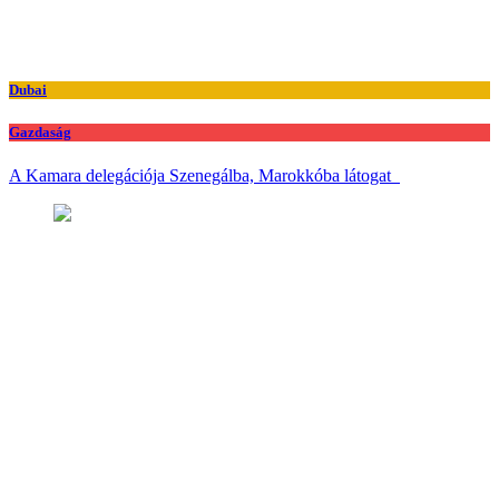
Dubai
Gazdaság
A Kamara delegációja Szenegálba, Marokkóba látogat