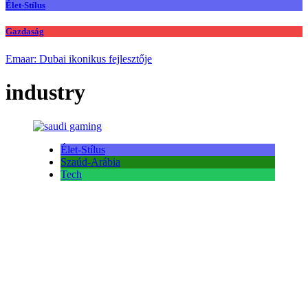
Élet-Stílus
Gazdaság
Emaar: Dubai ikonikus fejlesztője
industry
Élet-Stílus
Szaúd-Arábia
Tech