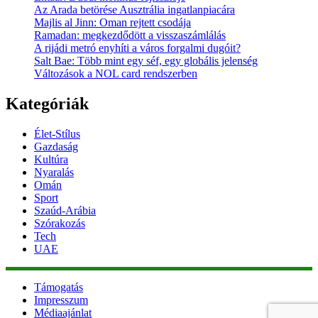
Az Arada betörése Ausztrália ingatlanpiacára
Majlis al Jinn: Oman rejtett csodája
Ramadan: megkezdődött a visszaszámlálás
A rijádi metró enyhíti a város forgalmi dugóit?
Salt Bae: Több mint egy séf, egy globális jelenség
Változások a NOL card rendszerben
Kategóriák
Élet-Stílus
Gazdaság
Kultúra
Nyaralás
Omán
Sport
Szaúd-Arábia
Szórakozás
Tech
UAE
Támogatás
Impresszum
Médiaajánlat