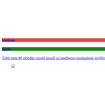
Gazdaság
Sarjah
Több mint 80 globális vezető beszél az intelligens gazdaságok jövőjér