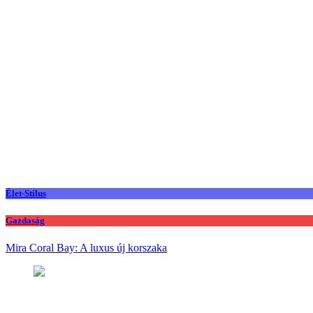
Élet-Stílus
Gazdaság
Mira Coral Bay: A luxus új korszaka