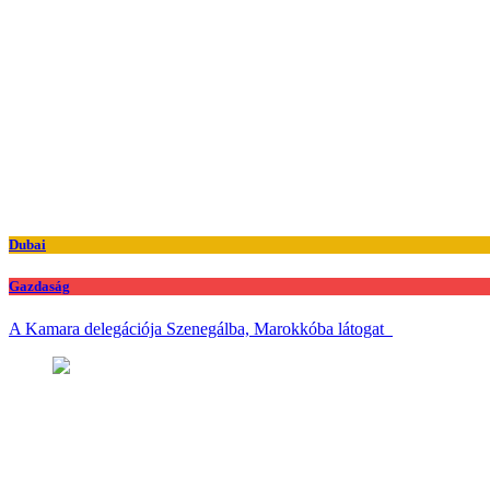
Dubai
Gazdaság
A Kamara delegációja Szenegálba, Marokkóba látogat