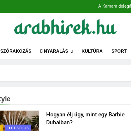
A Kamara delegá
ABHIREK.HU
 az Arab Világhoz – Naprakész hírek magyarul!
Több mint 80 globális vezető bes
SZÓRAKOZÁS
NYARALÁS
KULTÚRA
SPORT
A Kamara delegá
tyle
Hogyan élj úgy, mint egy Barbie
Dubaiban?
I
ÉLET-STÍLUS