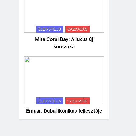
ÉLET-STÍLUS
GAZDASÁG
Mira Coral Bay: A luxus új
korszaka
ÉLET-STÍLUS
GAZDASÁG
Emaar: Dubai ikonikus fejlesztője