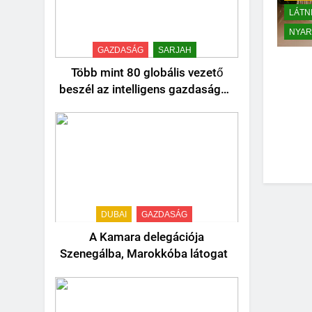
LÁTN
NYAR
GAZDASÁG
SARJAH
Több mint 80 globális vezető
beszél az intelligens gazdaságok
jövőjéről
DUBAI
GAZDASÁG
A Kamara delegációja
Szenegálba, Marokkóba látogat