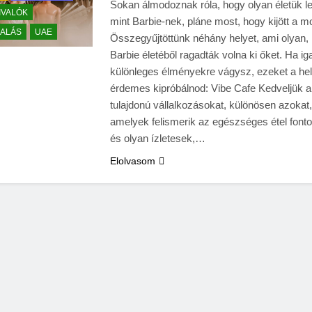
Sokan álmodoznak róla, hogy olyan életük l
IVALÓK
mint Barbie-nek, pláne most, hogy kijött a mo
ALÁS
UAE
Összegyűjtöttünk néhány helyet, ami olyan,
Barbie életéből ragadták volna ki őket. Ha i
különleges élményekre vágysz, ezeket a he
érdemes kipróbálnod: Vibe Cafe Kedveljük a
tulajdonú vállalkozásokat, különösen azokat,
amelyek felismerik az egészséges étel font
és olyan ízletesek,…
Elolvasom