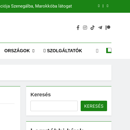
ciója Szenegálba, Marokkóba látogat
Mira Coral Bay: A luxus új korszaka
Emaar: Dubai ikonikus fejlesztője
zél az intelligens gazdaságok jövőjéről
ORSZÁGOK
SZOLGÁLTATÓK
ciója Szenegálba, Marokkóba látogat
Mira Coral Bay: A luxus új korszaka
Emaar: Dubai ikonikus fejlesztője
Keresés
KERESÉS