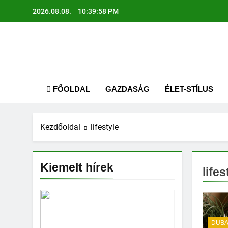
Ugrás
2026.08.08.
10:39:59 PM
a
tartalomra
AR
Kapcsolódj
FŐOLDAL
GAZDASÁG
ÉLET-STÍLUS
Kezdőoldal
lifestyle
Kiemelt hírek
lifes
DUBA