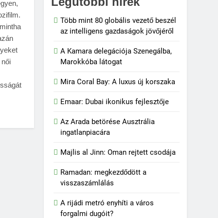
Legutóbbi hírek
egyen,
zifilm.
Több mint 80 globális vezető beszél
 mintha
az intelligens gazdaságok jövőjéről
gazán
lyeket
A Kamara delegációja Szenegálba,
 női
Marokkóba látogat
Mira Coral Bay: A luxus új korszaka
osságát
Emaar: Dubai ikonikus fejlesztője
Az Arada betörése Ausztrália
ingatlanpiacára
Majlis al Jinn: Oman rejtett csodája
Ramadan: megkezdődött a
visszaszámlálás
A rijádi metró enyhíti a város
forgalmi dugóit?