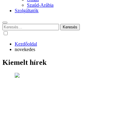
Szaúd-Arábia
Szolgáltatók
Keresés:
Kezdőoldal
novekedes
Kiemelt hírek