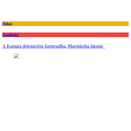
Dubai
Gazdaság
A Kamara delegációja Szenegálba, Marokkóba látogat