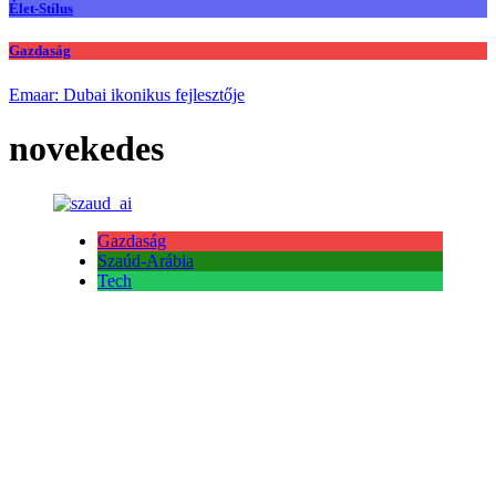
Élet-Stílus
Gazdaság
Emaar: Dubai ikonikus fejlesztője
novekedes
Gazdaság
Szaúd-Arábia
Tech