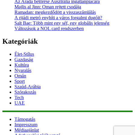
Az Arada betörése Ausztrália ingatlanpiacára
Majlis al Jinn: Oman rejtett csodája
Ramadan: megkezdődött a visszaszámlálás
A rijádi metró enyhíti a város forgalmi dugóit?
Salt Bae: Több mint egy séf, egy globális jelenség
Változások a NOL card rendszerben
Kategóriák
Élet-Stílus
Gazdaság
Kultúra
Nyaralás
Omán
Sport
Szaúd-Arábia
Szórakozás
Tech
UAE
Támogatás
Impresszum
Médiaajánlat