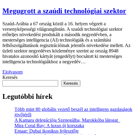
Megugrott a szaúdi technológiai szektor
Szaúd-Arábia a 67 ország közül a 16. helyen végzett a
versenyképességi világranglistán. A szaúdi technológiai szektor
erőteljes növekedést produkált a második negyedévben, a
mesterséges intelligencia (AI) technológiák és a számítási
felhőszolgáltatások regisztrációinak jelentős növekedése mellett. Az
üzleti szektor negyedéves közleménye szerint az ország 8948
hivatalos azonosító kártyát (engedélyt) bocsátott ki mesterséges
intelligencia technológiákhoz a negyedév…
Elolvasom
Keresés
Keresés
Legutóbbi hírek
Több mint 80 globális vezető beszél az intelligens gazdaságok
jövőjéről
A Kamara delegációja Szenegálba, Marokkóba látogat
Mira Coral Bay: A luxus új korszaka
Emaar: Dubai ikonikus fejlesztője