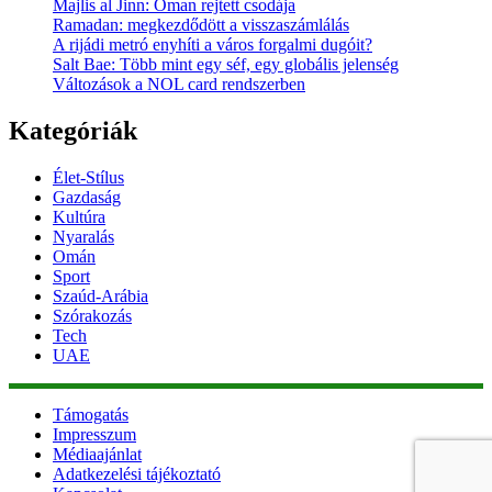
Majlis al Jinn: Oman rejtett csodája
Ramadan: megkezdődött a visszaszámlálás
A rijádi metró enyhíti a város forgalmi dugóit?
Salt Bae: Több mint egy séf, egy globális jelenség
Változások a NOL card rendszerben
Kategóriák
Élet-Stílus
Gazdaság
Kultúra
Nyaralás
Omán
Sport
Szaúd-Arábia
Szórakozás
Tech
UAE
Támogatás
Impresszum
Médiaajánlat
Adatkezelési tájékoztató