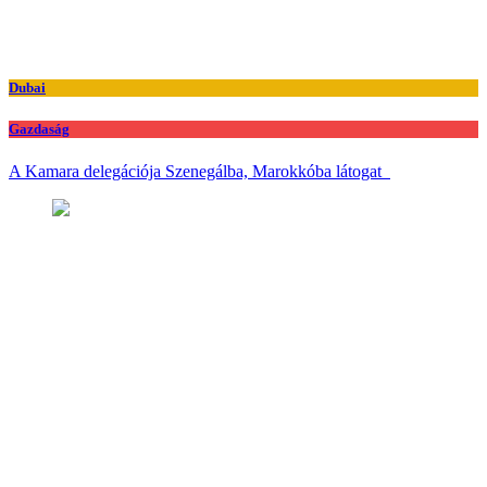
Dubai
Gazdaság
A Kamara delegációja Szenegálba, Marokkóba látogat