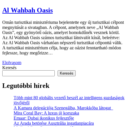
Al Wahbah Oasis
Omán turisztikai minisztériuma bejelentette egy új turisztikai célpont
megnyitását a sivatagban. A célpont, amelynek neve „Al Wahbah
Oasis”, egy gyönyörű oázis, amelyet homokdűnék vesznek körül.
Az Al Wahbah Oasis számos turisztikai látnivalót kínál, beleértve:
Az Al Wahbah Oasis várhatóan népszerű turisztikai célponttá válik.
A turisztikai minisztérium célja, hogy az oázist fenntartható módon
fejlessze, hogy megőrizze…
Elolvasom
Keresés
Keresés
Legutóbbi hírek
Több mint 80 globális vezető beszél az intelligens gazdaságok
jövőjéről
A Kamara delegációja Szenegálba, Marokkóba látogat
Mira Coral Bay: A luxus új korszaka
Emaar: Dubai ikonikus fejlesztője
Az Arada betörése Ausztrália ingatlanpiacára