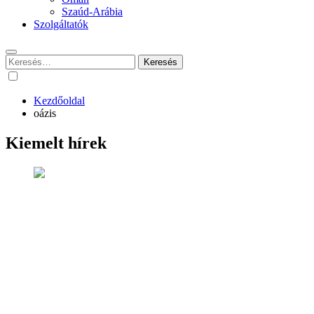
Szaúd-Arábia
Szolgáltatók
Keresés:
Kezdőoldal
oázis
Kiemelt hírek