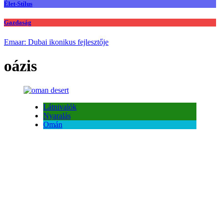
Élet-Stílus
Gazdaság
Emaar: Dubai ikonikus fejlesztője
oázis
Látnivalók
Nyaralás
Omán