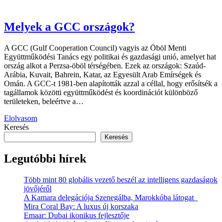
Melyek a GCC országok?
A GCC (Gulf Cooperation Council) vagyis az Öböl Menti
Együttműködési Tanács egy politikai és gazdasági unió, amelyet hat
ország alkot a Perzsa-öböl térségében. Ezek az országok: Szaúd-
Arábia, Kuvait, Bahrein, Katar, az Egyesült Arab Emírségek és
Omán. A GCC-t 1981-ben alapították azzal a céllal, hogy erősítsék a
tagállamok közötti együttműködést és koordinációt különböző
területeken, beleértve a…
Elolvasom
Keresés
Keresés
Legutóbbi hírek
Több mint 80 globális vezető beszél az intelligens gazdaságok
jövőjéről
A Kamara delegációja Szenegálba, Marokkóba látogat
Mira Coral Bay: A luxus új korszaka
Emaar: Dubai ikonikus fejlesztője