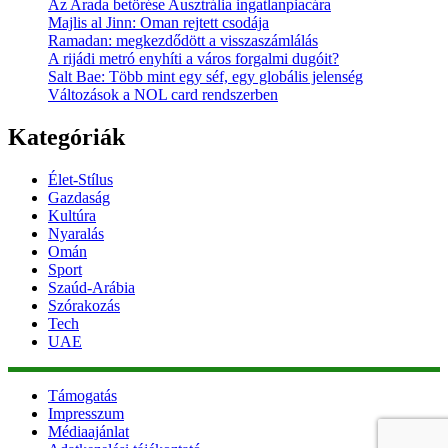
Az Arada betörése Ausztrália ingatlanpiacára
Majlis al Jinn: Oman rejtett csodája
Ramadan: megkezdődött a visszaszámlálás
A rijádi metró enyhíti a város forgalmi dugóit?
Salt Bae: Több mint egy séf, egy globális jelenség
Változások a NOL card rendszerben
Kategóriák
Élet-Stílus
Gazdaság
Kultúra
Nyaralás
Omán
Sport
Szaúd-Arábia
Szórakozás
Tech
UAE
Támogatás
Impresszum
Médiaajánlat