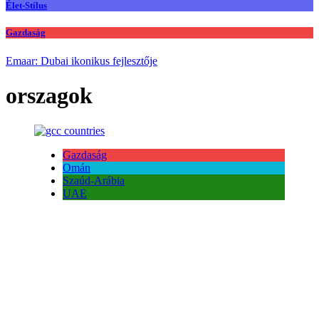
Élet-Stílus
Gazdaság
Emaar: Dubai ikonikus fejlesztője
orszagok
Gazdaság
Omán
Szaúd-Arábia
UAE