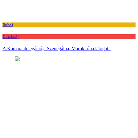
Dubai
Gazdaság
A Kamara delegációja Szenegálba, Marokkóba látogat