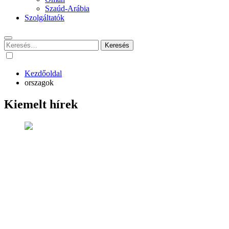
Szaúd-Arábia
Szolgáltatók
Keresés:
Kezdőoldal
orszagok
Kiemelt hírek