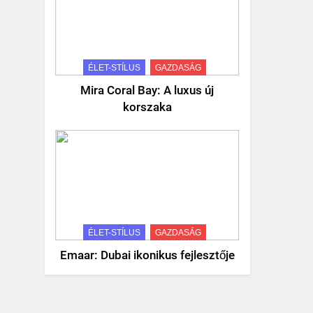
ÉLET-STÍLUS
GAZDASÁG
Mira Coral Bay: A luxus új
korszaka
ÉLET-STÍLUS
GAZDASÁG
Emaar: Dubai ikonikus fejlesztője