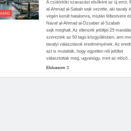
A csütörtöki szavazást elsőként az új emír, 
al-Ahmad al-Sabah sejk vezette, aki tavaly 
ASÁG
végén került hatalomra, miután féltestvére és
Navaf al-Ahmad al-Dzsaber al-Szabah
sejk meghalt. Az ellenzék jelöltjei 29 mandá
szereztek az 50 tagú közgyűlésben, ami meg
tavalyi választások eredményének. Az ere
azt is mutatták, hogy egyetlen női jelöltet
választottak meg, ugyanúgy, mint az előző
Elolvasom