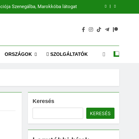
ciója Szenegálba, Marokkóba látogat
Mira Coral Bay: A luxus új korszaka
Emaar: Dubai ikonikus fejlesztője
zél az intelligens gazdaságok jövőjéről
ORSZÁGOK
SZOLGÁLTATÓK
ciója Szenegálba, Marokkóba látogat
Mira Coral Bay: A luxus új korszaka
Emaar: Dubai ikonikus fejlesztője
Keresés
KERESÉS