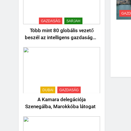
GAZD
GAZDASÁG
SARJAH
Több mint 80 globális vezető
beszél az intelligens gazdaságok
jövőjéről
DUBAI
GAZDASÁG
A Kamara delegációja
Szenegálba, Marokkóba látogat