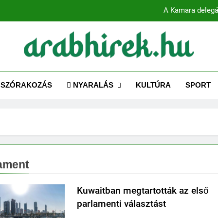
A Kamara delegá
ABHIREK.HU
 az Arab Világhoz – Naprakész hírek magyarul!
Több mint 80 globális vezető bes
SZÓRAKOZÁS
NYARALÁS
KULTÚRA
SPORT
A Kamara delegá
ament
Kuwaitban megtartották az első
parlamenti választást