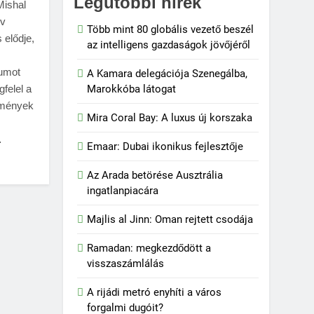
Legutóbbi hírek
Mishal
év
Több mint 80 globális vezető beszél
 elődje,
az intelligens gazdaságok jövőjéről
tumot
A Kamara delegációja Szenegálba,
felel a
Marokkóba látogat
dmények
Mira Coral Bay: A luxus új korszaka
…
Emaar: Dubai ikonikus fejlesztője
Az Arada betörése Ausztrália
ingatlanpiacára
Majlis al Jinn: Oman rejtett csodája
Ramadan: megkezdődött a
visszaszámlálás
A rijádi metró enyhíti a város
forgalmi dugóit?