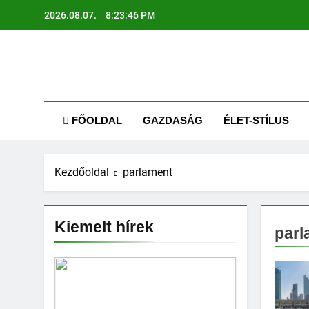
Ugrás
2026.08.07.
8:23:47 PM
a
tartalomra
AR
Kapcsolódj
FŐOLDAL
GAZDASÁG
ÉLET-STÍLUS
Kezdőoldal
parlament
Kiemelt hírek
parl