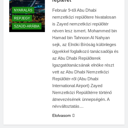
Február 9-től Abu Dhabi
NYARALÁS
nemzetközi repülőtere hivatalosan
REPJEGY
is Zayed nemzetközi repülőtér
SZAÚD-ARÁBIA
néven lesz ismert. Mohammed bin
Hamad bin Tahnoon Al Nahyan
sejk, az Elnöki Bíróság különleges
ügyekkel foglalkozó tanácsadója és
az Abu Dhabi Repülőterek
Igazgatótanácsának elnöke részt
vett az Abu Dhabi Nemzetközi
Repülőtér-ről (Abu Dhabi
International Airport) Zayed
Nemzetközi Repülőtérre történő
átnevezésének ünnepségén. A
névváltoztatás…
Elolvasom