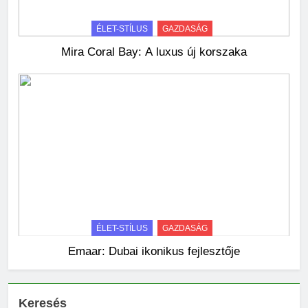
ÉLET-STÍLUS
GAZDASÁG
Mira Coral Bay: A luxus új korszaka
ÉLET-STÍLUS
GAZDASÁG
Emaar: Dubai ikonikus fejlesztője
Keresés