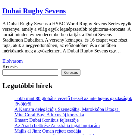
Dubai Rugby Sevens
A Dubai Rugby Sevens a HSBC World Rugby Sevens Series egyik
versenye, amely a világ egyik legnépszerűbb rögbitorna-sorozata. A
tornát minden évben decemberben tartják a Dubai Sevens
Stadiumon Dubaiban. A verseny kétnapos, és 16 csapat vesz részt
rajta, akik a negyeddöntőben, az elődöntőben és a döntőben
mérkőznek meg a győzelemért. A Dubai Rugby Sevens egy…
Elolvasom
Keresés
Keresés
Legutóbbi hírek
Több mint 80 globális vezető beszél az intelligens gazdaságok
jövőjéről
A Kamara delegációja Szenegálba, Marokkóba látogat
Mira Coral Bay: A luxus új korszaka
Emaar: Dubai ikonikus fejlesztője
Az Arada betörése Ausztrália ingatlanpiacára
Majlis al Jinn: Oman rejtett csodája