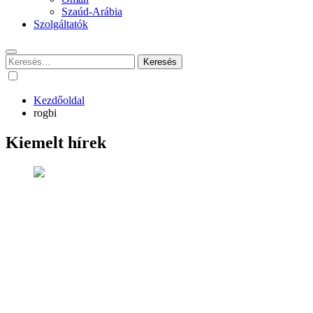
Szaúd-Arábia
Szolgáltatók
Keresés:
Kezdőoldal
rogbi
Kiemelt hírek