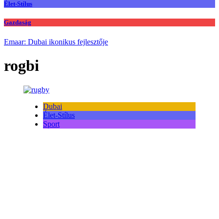
Élet-Stílus
Gazdaság
Emaar: Dubai ikonikus fejlesztője
rogbi
Dubai
Élet-Stílus
Sport