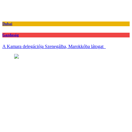
Dubai
Gazdaság
A Kamara delegációja Szenegálba, Marokkóba látogat