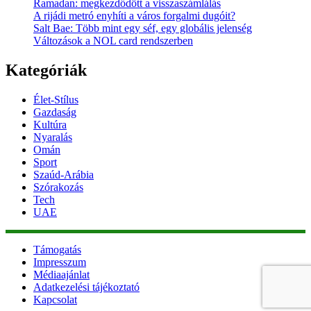
Ramadan: megkezdődött a visszaszámlálás
A rijádi metró enyhíti a város forgalmi dugóit?
Salt Bae: Több mint egy séf, egy globális jelenség
Változások a NOL card rendszerben
Kategóriák
Élet-Stílus
Gazdaság
Kultúra
Nyaralás
Omán
Sport
Szaúd-Arábia
Szórakozás
Tech
UAE
Támogatás
Impresszum
Médiaajánlat
Adatkezelési tájékoztató
Kapcsolat