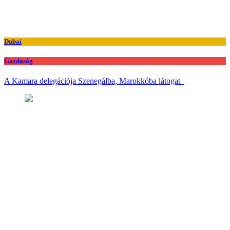
Dubai
Gazdaság
A Kamara delegációja Szenegálba, Marokkóba látogat