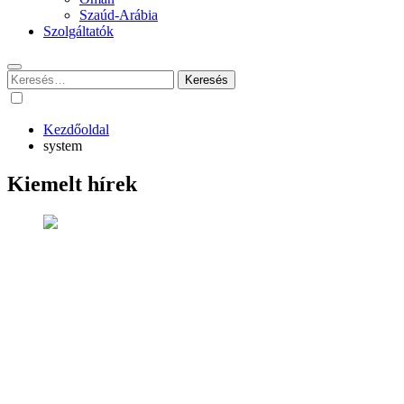
Szaúd-Arábia
Szolgáltatók
Keresés:
Kezdőoldal
system
Kiemelt hírek