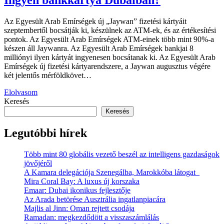
Ingyen bankkártya Dubaiban?
Az Egyesült Arab Emírségek új „Jaywan” fizetési kártyáit
szeptembertől bocsátják ki, készülnek az ATM-ek, és az értékesítési
pontok. Az Egyesült Arab Emírségek ATM-einek több mint 90%-a
készen áll Jaywanra. Az Egyesült Arab Emírségek bankjai 8
milliónyi ilyen kártyát ingyenesen bocsátanak ki. Az Egyesült Arab
Emírségek új fizetési kártyarendszere, a Jaywan augusztus végére
két jelentős mérföldkövet…
Elolvasom
Keresés
Keresés
Legutóbbi hírek
Több mint 80 globális vezető beszél az intelligens gazdaságok
jövőjéről
A Kamara delegációja Szenegálba, Marokkóba látogat
Mira Coral Bay: A luxus új korszaka
Emaar: Dubai ikonikus fejlesztője
Az Arada betörése Ausztrália ingatlanpiacára
Majlis al Jinn: Oman rejtett csodája
Ramadan: megkezdődött a visszaszámlálás