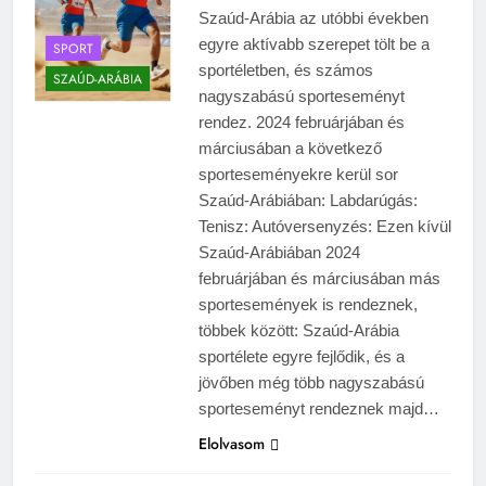
Szaúd-Arábia az utóbbi években
egyre aktívabb szerepet tölt be a
SPORT
sportéletben, és számos
SZAÚD-ARÁBIA
nagyszabású sporteseményt
rendez. 2024 februárjában és
márciusában a következő
sporteseményekre kerül sor
Szaúd-Arábiában: Labdarúgás:
Tenisz: Autóversenyzés: Ezen kívül
Szaúd-Arábiában 2024
februárjában és márciusában más
sportesemények is rendeznek,
többek között: Szaúd-Arábia
sportélete egyre fejlődik, és a
jövőben még több nagyszabású
sporteseményt rendeznek majd…
Elolvasom