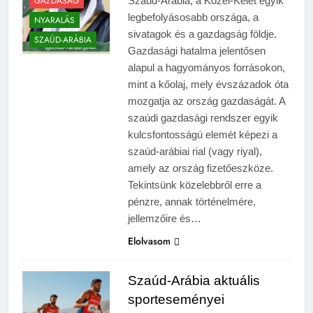
GAZDASÁG
Szaúd-Arábia, a Közel-Kelet egyik
legbefolyásosabb országa, a
NYARALÁS
sivatagok és a gazdagság földje.
SZAÚD-ARÁBIA
Gazdasági hatalma jelentősen
alapul a hagyományos forrásokon,
mint a kőolaj, mely évszázadok óta
mozgatja az ország gazdaságát. A
szaúdi gazdasági rendszer egyik
kulcsfontosságú elemét képezi a
szaúd-arábiai rial (vagy riyal),
amely az ország fizetőeszköze.
Tekintsünk közelebbről erre a
pénzre, annak történelmére,
jellemzőire és…
Elolvasom
Szaúd-Arábia aktuális
sporteseményei