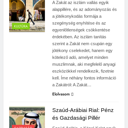
A Zakát az iszlám vallás egyik
alappillére, és az adományozás és
a jótékonykodás formája a
szegénység enyhítése és az
KULTÚRA
egyenlőtlenségek csökkentése
érdekében. Az iszlám tanítás
szerint a Zakát nem csupán egy
jótékony cselekedet, hanem egy
kötelező adó, amelyet minden
muszlimnak, aki megfelelő anyagi
eszközökkel rendelkezik, fizetnie
kell. Íme néhány fontos információ
a Zakátról: A Zakát…
Elolvasom
Szaúd-Arábiai Rial: Pénz
és Gazdasági Pillér