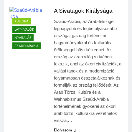
A Sivatagok Királysága
KULTÚRA
Szaúd-Arábia, az Arab-félsziget
legnagyobb és legbefolyásosabb
LÁTNIVALÓK
országa, gazdag történelmi
NYARALÁS
hagyományokkal és kulturális
SZAÚD-ARÁBIA
örökséggel büszkélkedhet. Az
ország az arab világ szívében
fekszik, ahol az ókori civilizációk, a
vallási tanok és a modernizáció
folyamatosan összetalálkoznak és
formálják az ország fejlődését. Az
Arab Törzsi Kultúra és a
Wahhabizmus Szaúd-Arábia
történelmének gyökerei az ókori
arab törzsi kultúrákra vezethetők
vissza,…
Elolvasom