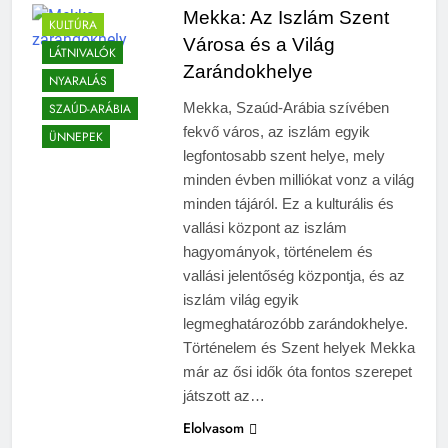
Mekka: Az Iszlám Szent
KULTÚRA
Városa és a Világ
LÁTNIVALÓK
Zarándokhelye
NYARALÁS
Mekka, Szaúd-Arábia szívében
SZAÚD-ARÁBIA
fekvő város, az iszlám egyik
ÜNNEPEK
legfontosabb szent helye, mely
minden évben milliókat vonz a világ
minden tájáról. Ez a kulturális és
vallási központ az iszlám
hagyományok, történelem és
vallási jelentőség központja, és az
iszlám világ egyik
legmeghatározóbb zarándokhelye.
Történelem és Szent helyek Mekka
már az ősi idők óta fontos szerepet
játszott az…
Elolvasom