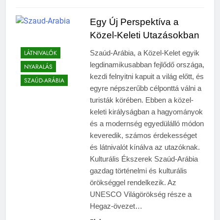
Egy Új Perspektíva a
Közel-Keleti Utazásokban
LÁTNIVALÓK
Szaúd-Arábia, a Közel-Kelet egyik
legdinamikusabban fejlődő országa,
NYARALÁS
kezdi felnyitni kapuit a világ előtt, és
SZAÚD-ARÁBIA
egyre népszerűbb célponttá válni a
turisták körében. Ebben a közel-
keleti királyságban a hagyományok
és a modernség egyedülálló módon
keveredik, számos érdekességet
és látnivalót kínálva az utazóknak.
Kulturális Ékszerek Szaúd-Arábia
gazdag történelmi és kulturális
örökséggel rendelkezik. Az
UNESCO Világörökség része a
Hegaz-övezet…