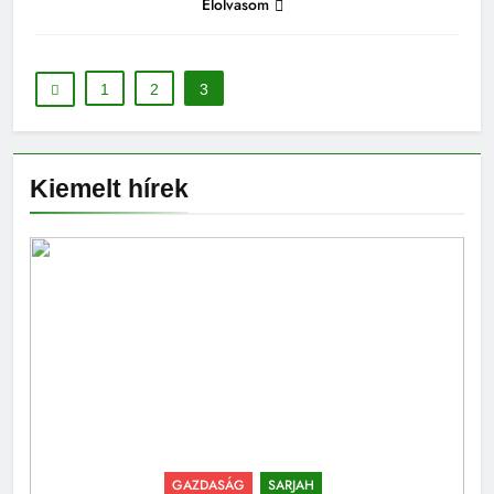
Elolvasom
1
2
3
Kiemelt hírek
GAZDASÁG
SARJAH