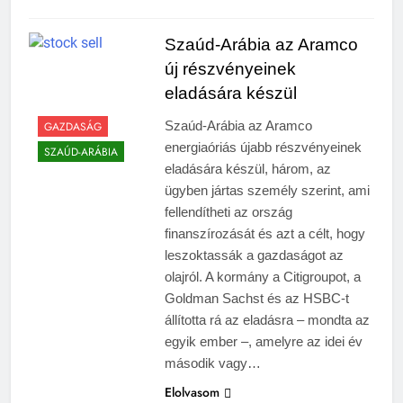
Szaúd-Arábia az Aramco
új részvényeinek
eladására készül
Szaúd-Arábia az Aramco
GAZDASÁG
energiaóriás újabb részvényeinek
SZAÚD-ARÁBIA
eladására készül, három, az
ügyben jártas személy szerint, ami
fellendítheti az ország
finanszírozását és azt a célt, hogy
leszoktassák a gazdaságot az
olajról. A kormány a Citigroupot, a
Goldman Sachst és az HSBC-t
állította rá az eladásra – mondta az
egyik ember –, amelyre az idei év
második vagy…
Elolvasom