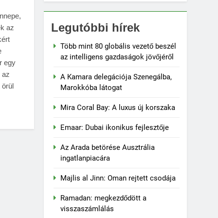
ünnepe,
Legutóbbi hírek
k az
kért
Több mint 80 globális vezető beszél
e
az intelligens gazdaságok jövőjéről
tr egy
 az
A Kamara delegációja Szenegálba,
 örül
Marokkóba látogat
Mira Coral Bay: A luxus új korszaka
Emaar: Dubai ikonikus fejlesztője
Az Arada betörése Ausztrália
ingatlanpiacára
Majlis al Jinn: Oman rejtett csodája
Ramadan: megkezdődött a
visszaszámlálás