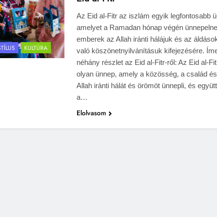
Az Eid al-Fitr az iszlám egyik legfontosabb 
amelyet a Ramadan hónap végén ünnepelne
emberek az Allah iránti hálájuk és az áldáso
STÍLUS
KULTÚRA
való köszönetnyilvánításuk kifejezésére. Ím
néhány részlet az Eid al-Fitr-ről: Az Eid al-Fi
olyan ünnep, amely a közösség, a család és
Allah iránti hálát és örömöt ünnepli, és együtt
a…
Elolvasom