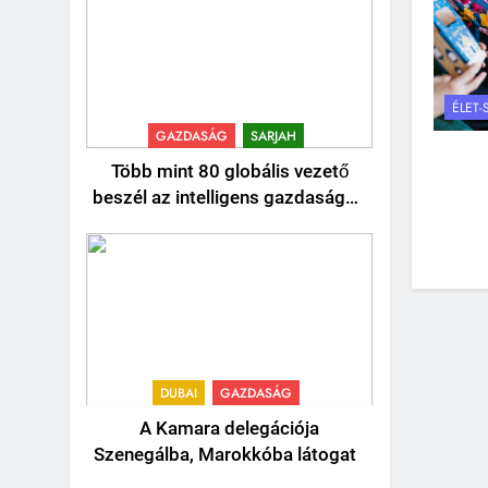
ÉLET-
GAZDASÁG
SARJAH
Több mint 80 globális vezető
beszél az intelligens gazdaságok
jövőjéről
DUBAI
GAZDASÁG
A Kamara delegációja
Szenegálba, Marokkóba látogat