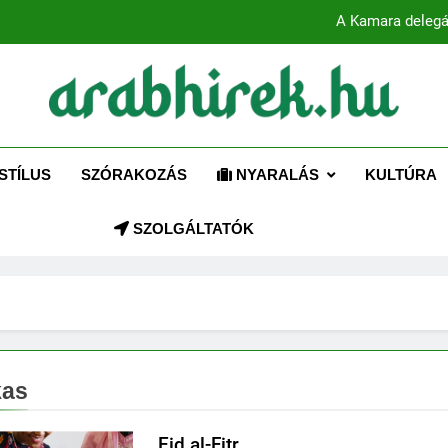
A Kamara delegá
ABHIREK.HU
 az Arab Világhoz – Naprakész hírek magyarul!
Több mint 80 globális vezető bes
STÍLUS
SZÓRAKOZÁS
NYARALÁS
KULTÚRA
A Kamara delegá
SZOLGÁLTATÓK
kas
Eid al-Fitr