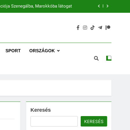
ciója Szenegálba, Marokkóba látogat
Mira Coral Bay: A luxus új korszaka
Emaar: Dubai ikonikus fejlesztője
zél az intelligens gazdaságok jövőjéről
SPORT
ORSZÁGOK
ciója Szenegálba, Marokkóba látogat
Mira Coral Bay: A luxus új korszaka
Emaar: Dubai ikonikus fejlesztője
Keresés
KERESÉS