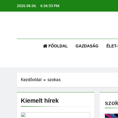
Ugrás
2026.08.06.
6:36:54 PM
a
tartalomra
AR
Kapcsolódj
FŐOLDAL
GAZDASÁG
ÉLET-
Kezdőoldal
szokas
Kiemelt hírek
szo