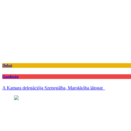
Dubai
Gazdaság
A Kamara delegációja Szenegálba, Marokkóba látogat