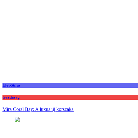
Élet-Stílus
Gazdaság
Mira Coral Bay: A luxus új korszaka