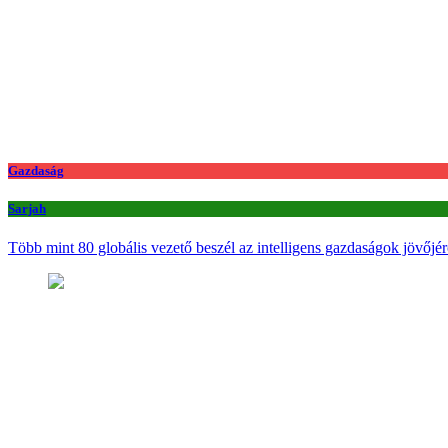
Gazdaság
Sarjah
Több mint 80 globális vezető beszél az intelligens gazdaságok jövőjér