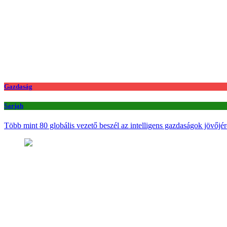
Gazdaság
Sarjah
Több mint 80 globális vezető beszél az intelligens gazdaságok jövőjér