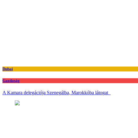
Dubai
Gazdaság
A Kamara delegációja Szenegálba, Marokkóba látogat