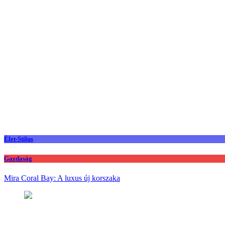
Élet-Stílus
Gazdaság
Mira Coral Bay: A luxus új korszaka