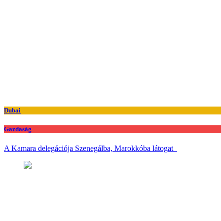
Dubai
Gazdaság
A Kamara delegációja Szenegálba, Marokkóba látogat