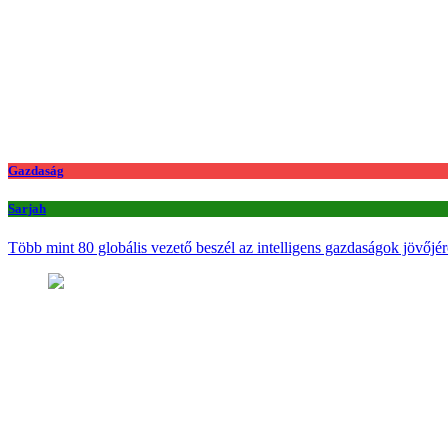
Gazdaság
Sarjah
Több mint 80 globális vezető beszél az intelligens gazdaságok jövőjér