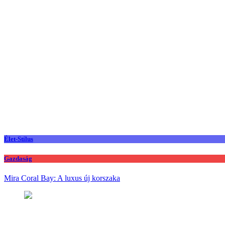
Élet-Stílus
Gazdaság
Mira Coral Bay: A luxus új korszaka