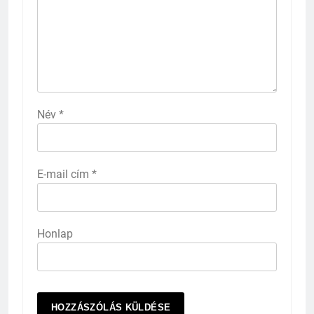
Név
*
E-mail cím
*
Honlap