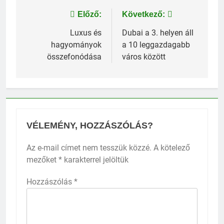
Bejegyzés
Előző:
Következő:
navigáció
Luxus és
Dubai a 3. helyen áll
hagyományok
a 10 leggazdagabb
összefonódása
város között
VÉLEMÉNY, HOZZÁSZÓLÁS?
Az e-mail címet nem tesszük közzé.
A kötelező
mezőket
*
karakterrel jelöltük
Hozzászólás
*