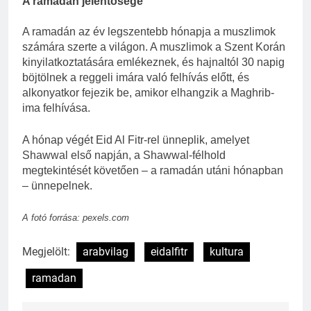
A ramadán jelentősége
A ramadán az év legszentebb hónapja a muszlimok
számára szerte a világon. A muszlimok a Szent Korán
kinyilatkoztatására emlékeznek, és hajnaltól 30 napig
böjtölnek a reggeli imára való felhívás előtt, és
alkonyatkor fejezik be, amikor elhangzik a Maghrib-
ima felhívása.
A hónap végét Eid Al Fitr-rel ünneplik, amelyet
Shawwal első napján, a Shawwal-félhold
megtekintését követően – a ramadán utáni hónapban
– ünnepelnek.
A fotó forrása: pexels.com
Megjelölt:
arabvilag
eidalfitr
kultura
ramadan