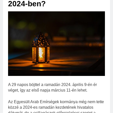
2024-ben?
A 29 napos böjttel a ramadán 2024. április 9-én ér
véget, így az első napja március 11-én lehet.
Az Egyesült Arab Emírségek kormánya még nem tette
közzé a 2024-es ramadán kezdetének hivatalos
dátumát, de a csillagászok előrejelzései szerint a