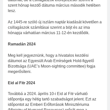
szent hónap kezdő dátuma március második hetében
lesz.
Az 1445-re szóló új iszlám naptár kiadását követően a
csillagászok számításai szerint a böjt és az ima
hónapja várhatóan március 11-12-én kezdődik.
Ramadán 2024
Meg kell jegyeznünk, hogy a hivatalos kezdési
dátumot az Egyesült Arab Emírségek Hold-figyelő
Bizottsága (UAE’s Moon-sighting committee) fogja
megerősíteni.
Eid al Fitr 2024
Továbbá a 2024. április 10-i Eid al Fitr várható
időpontja egy hétig tartó szabadságot jelent. Ezt az
időpontot az Emberi Erőforrások Minisztériuma
(Ministry of Humand Resources) erősíti meg a