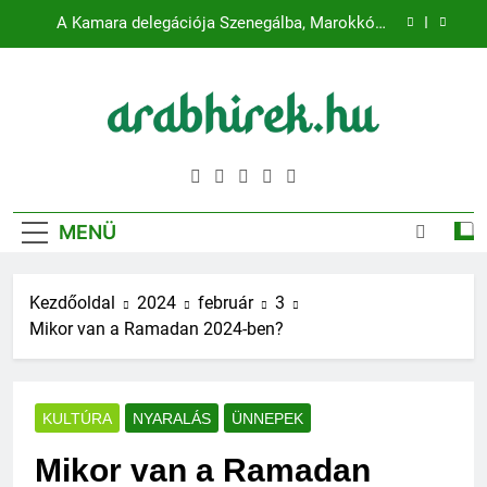
Ugrás
A Kamara delegációja Szenegálba, Marokkóba
a
látogat
tartalomra
Mira Coral Bay: A luxus új korszaka
Emaar: Dubai ikonikus fejlesztője
ARABHIREK.HU
Kapcsolódj az Arab Világhoz – Naprakész hírek
Több mint 80 globális vezető beszél az intelligens
gazdaságok jövőjéről
magyarul!
A Kamara delegációja Szenegálba, Marokkóba
MENÜ
látogat
Mira Coral Bay: A luxus új korszaka
Kezdőoldal
2024
február
3
Emaar: Dubai ikonikus fejlesztője
Mikor van a Ramadan 2024-ben?
KULTÚRA
NYARALÁS
ÜNNEPEK
Mikor van a Ramadan