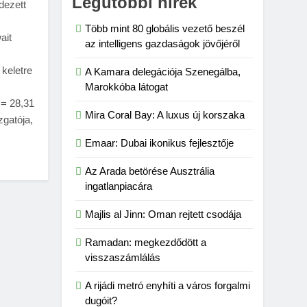
Legutóbbi hírek
edezett
Több mint 80 globális vezető beszél
ait
az intelligens gazdaságok jövőjéről
 keletre
A Kamara delegációja Szenegálba,
Marokkóba látogat
 = 28,31
Mira Coral Bay: A luxus új korszaka
zgatója,
Emaar: Dubai ikonikus fejlesztője
Az Arada betörése Ausztrália
ingatlanpiacára
Majlis al Jinn: Oman rejtett csodája
Ramadan: megkezdődött a
visszaszámlálás
A rijádi metró enyhíti a város forgalmi
dugóit?