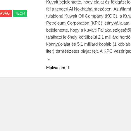
Kuvait bejelentette, hogy olajat és földgázt f
fel a tengeri Al Nokhatha mezőben. Az állami
ASÁG
TECH
tulajdonú Kuwait Oil Company (KOC), a Kuw
Petroleum Corporation (KPC) leányvállalata
bejelentette, hogy a kuvaiti Failaka szigetétől
található lelőhely körülbelül 2,1 milliárd hordó
könnyűolajat és 5,1 milliárd köbláb (1 köbláb
liter) természetes olajat rejt. A KPC vezériga
…
Elolvasom