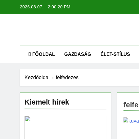
Ugrás
2026.08.07.
2:00:21 PM
a
tartalomra
AR
Kapcsolódj
FŐOLDAL
GAZDASÁG
ÉLET-STÍLUS
Kezdőoldal
felfedezes
Kiemelt hírek
felf