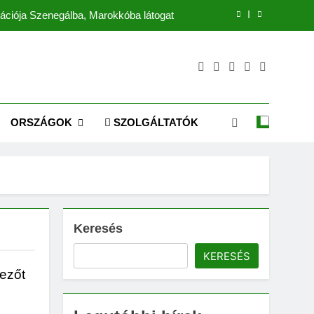
ációja Szenegálba, Marokkóba látogat
Mira Coral Bay: A luxus új korszaka
Emaar: Dubai ikonikus fejlesztője
szél az intelligens gazdaságok jövőjéről
ORSZÁGOK
SZOLGÁLTATÓK
ációja Szenegálba, Marokkóba látogat
Mira Coral Bay: A luxus új korszaka
Emaar: Dubai ikonikus fejlesztője
Keresés
KERESÉS
mezőt