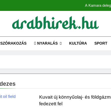
A Kamara deleg
ABHIREK.HU
 az Arab Világhoz – Naprakész hírek magyarul!
Több mint 80 globális vezető be
SZÓRAKOZÁS
NYARALÁS
KULTÚRA
SPORT
A Kamara deleg
edezes
Kuvait új könnyűolaj- és földgáz
fedezett fel