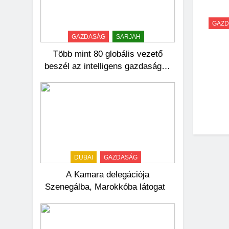
GAZD
GAZDASÁG
SARJAH
Több mint 80 globális vezető
beszél az intelligens gazdaságok
jövőjéről
DUBAI
GAZDASÁG
A Kamara delegációja
Szenegálba, Marokkóba látogat