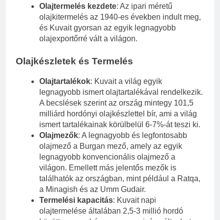
Olajtermelés kezdete
: Az ipari méretű
olajkitermelés az 1940-es években indult meg,
és Kuvait gyorsan az egyik legnagyobb
olajexportőrré vált a világon.
Olajkészletek és Termelés
Olajtartalékok
: Kuvait a világ egyik
legnagyobb ismert olajtartalékával rendelkezik.
A becslések szerint az ország mintegy 101,5
milliárd hordónyi olajkészlettel bír, ami a világ
ismert tartalékainak körülbelül 6-7%-át teszi ki.
Olajmezők
: A legnagyobb és legfontosabb
olajmező a Burgan mező, amely az egyik
legnagyobb konvencionális olajmező a
világon. Emellett más jelentős mezők is
találhatók az országban, mint például a Ratqa,
a Minagish és az Umm Gudair.
Termelési kapacitás
: Kuvait napi
olajtermelése általában 2,5-3 millió hordó