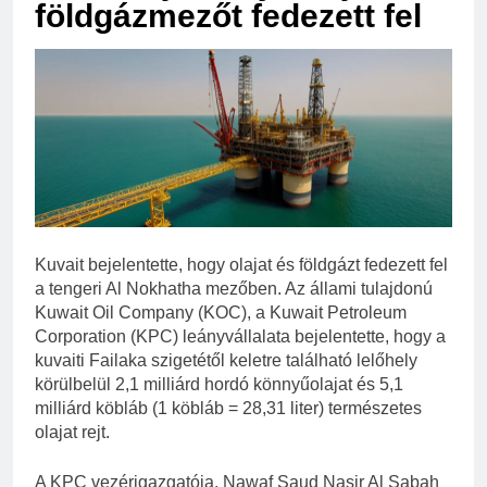
földgázmezőt fedezett fel
Kuvait bejelentette, hogy olajat és földgázt fedezett fel
a tengeri Al Nokhatha mezőben. Az állami tulajdonú
Kuwait Oil Company (KOC), a Kuwait Petroleum
Corporation (KPC) leányvállalata bejelentette, hogy a
kuvaiti Failaka szigetétől keletre található lelőhely
körülbelül 2,1 milliárd hordó könnyűolajat és 5,1
milliárd köbláb (1 köbláb = 28,31 liter) természetes
olajat rejt.
A KPC vezérigazgatója, Nawaf Saud Nasir Al Sabah