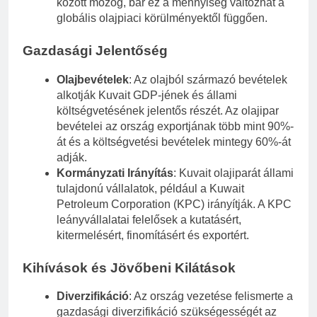
között mozog, bár ez a mennyiség változhat a
globális olajpiaci körülményektől függően.
Gazdasági Jelentőség
Olajbevételek
: Az olajból származó bevételek
alkotják Kuvait GDP-jének és állami
költségvetésének jelentős részét. Az olajipar
bevételei az ország exportjának több mint 90%-
át és a költségvetési bevételek mintegy 60%-át
adják.
Kormányzati Irányítás
: Kuvait olajiparát állami
tulajdonú vállalatok, például a Kuwait
Petroleum Corporation (KPC) irányítják. A KPC
leányvállalatai felelősek a kutatásért,
kitermelésért, finomításért és exportért.
Kihívások és Jövőbeni Kilátások
Diverzifikáció
: Az ország vezetése felismerte a
gazdasági diverzifikáció szükségességét az