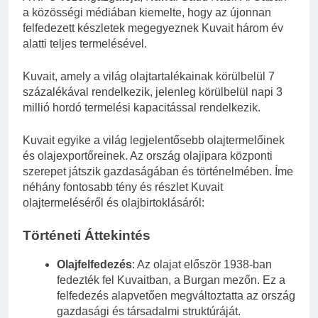
a közösségi médiában kiemelte, hogy az újonnan
felfedezett készletek megegyeznek Kuvait három év
alatti teljes termelésével.
Kuvait, amely a világ olajtartalékainak körülbelül 7
százalékával rendelkezik, jelenleg körülbelül napi 3
millió hordó termelési kapacitással rendelkezik.
Kuvait egyike a világ legjelentősebb olajtermelőinek
és olajexportőreinek. Az ország olajipara központi
szerepet játszik gazdaságában és történelmében. Íme
néhány fontosabb tény és részlet Kuvait
olajtermeléséről és olajbirtoklásáról:
Történeti Áttekintés
Olajfelfedezés
: Az olajat először 1938-ban
fedezték fel Kuvaitban, a Burgan mezőn. Ez a
felfedezés alapvetően megváltoztatta az ország
gazdasági és társadalmi struktúráját.