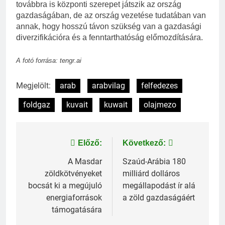
továbbra is központi szerepet játszik az ország
gazdaságában, de az ország vezetése tudatában van
annak, hogy hosszú távon szükség van a gazdasági
diverzifikációra és a fenntarthatóság előmozdítására.
A fotó forrása: tengr.ai
Megjelölt:
arab
arabvilag
felfedezes
foldgaz
kuvait
kuwait
olajmezo
Bejegyzés
Előző:
Következő:
navigáció
A Masdar
Szaúd-Arábia 180
zöldkötvényeket
milliárd dolláros
bocsát ki a megújuló
megállapodást ír alá
energiaforrások
a zöld gazdaságáért
támogatására