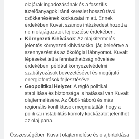
olajárak ingadozásának és a fosszilis
tüzelőanyagok iránti kereslet hosszú távú
csökkenésének kockázatai miatt. Ennek
érdekében Kuvait számos intézkedést hozott a
nem olajágazatok fejlesztése érdekében.
Környezeti Kihívások
: Az olajkitermelés
jelentős környezeti kihívásokkal jár, beleértve a
szennyezést és az ökológiai lábnyomot. Kuvait
lépéseket tett a fenntarthatóság növelése
érdekében, például környezetvédelmi
szabályozások bevezetésével és megújuló
energiaforrások fejlesztésével.
Geopolitikai Helyzet
: A régió politikai
stabilitása és biztonsága is hatással van Kuvait
olajtermelésére. Az Öböl-háború és más
regionális konfliktusok megmutatták, hogy a
politikai instabilitás komoly kockázatot jelenthet
az olajiparra.
Összességében Kuvait olajtermelése és olajbirtoklása