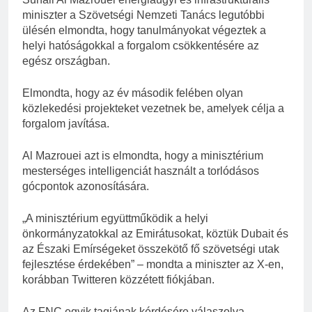
miniszter a Szövetségi Nemzeti Tanács legutóbbi
ülésén elmondta, hogy tanulmányokat végeztek a
helyi hatóságokkal a forgalom csökkentésére az
egész országban.
Elmondta, hogy az év második felében olyan
közlekedési projekteket vezetnek be, amelyek célja a
forgalom javítása.
Al Mazrouei azt is elmondta, hogy a minisztérium
mesterséges intelligenciát használt a torlódásos
gócpontok azonosítására.
„A minisztérium együttműködik a helyi
önkormányzatokkal az Emirátusokat, köztük Dubait és
az Északi Emírségeket összekötő fő szövetségi utak
fejlesztése érdekében” – mondta a miniszter az X-en,
korábban Twitteren közzétett fiókjában.
Az FNC egyik tagjának kérdésére válaszolva