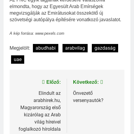
elmondta, hogy az Egyesült Arab Emírségek
megvizsgálják az Emirátusokat összekötő új
szövetségi autópálya építésére vonatkozó javaslatot.
A kép forrása: www.pexels.com
Megjelölt:
abudhabi
arabvilag
gazdaság
uae
Bejegyzés
Előző:
Következő:
navigáció
Elindult az
Önvezető
arabhirek.hu,
versenyautók?
Magyarország első
kizárólag az Arab
világ híreivel
foglalkozó híroldala