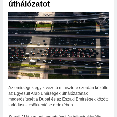
úthálózatot
Az emírségek egyik vezető minisztere szerdán közölte
az Egyesült Arab Emírségek úthálózatának
megerősítését a Dubai és az Északi Emírségek közötti
torlódások csökkentése érdekében.
Suhail Al Mazrouei energiaügyi és infrastrukturális