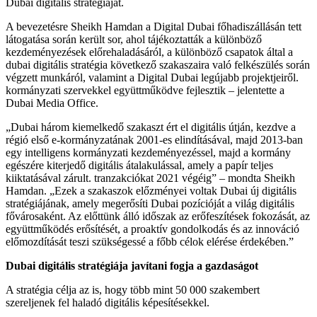
Dubai digitális stratégiáját.
A bevezetésre Sheikh Hamdan a Digital Dubai főhadiszállásán tett
látogatása során került sor, ahol tájékoztatták a különböző
kezdeményezések előrehaladásáról, a különböző csapatok által a
dubai digitális stratégia következő szakaszaira való felkészülés során
végzett munkáról, valamint a Digital Dubai legújabb projektjeiről.
kormányzati szervekkel együttműködve fejlesztik – jelentette a
Dubai Media Office.
„Dubai három kiemelkedő szakaszt ért el digitális útján, kezdve a
régió első e-kormányzatának 2001-es elindításával, majd 2013-ban
egy intelligens kormányzati kezdeményezéssel, majd a kormány
egészére kiterjedő digitális átalakulással, amely a papír teljes
kiiktatásával zárult. tranzakciókat 2021 végéig” – mondta Sheikh
Hamdan. „Ezek a szakaszok előzményei voltak Dubai új digitális
stratégiájának, amely megerősíti Dubai pozícióját a világ digitális
fővárosaként. Az előttünk álló időszak az erőfeszítések fokozását, az
együttműködés erősítését, a proaktív gondolkodás és az innováció
előmozdítását teszi szükségessé a főbb célok elérése érdekében.”
Dubai digitális stratégiája javítani fogja a gazdaságot
A stratégia célja az is, hogy több mint 50 000 szakembert
szereljenek fel haladó digitális képesítésekkel.