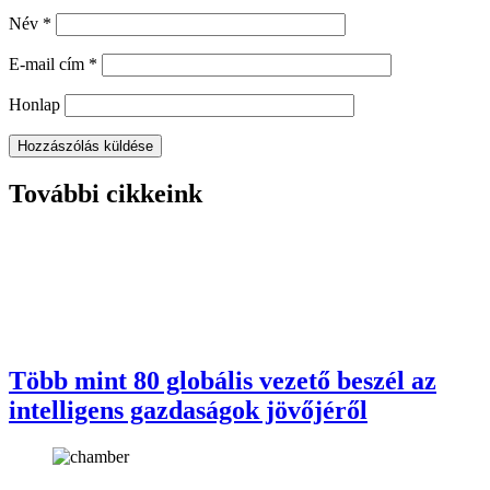
Név
*
E-mail cím
*
Honlap
További cikkeink
Több mint 80 globális vezető beszél az
intelligens gazdaságok jövőjéről