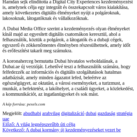
Hamdan sejk elindította a Digital City Experiences kezdeményezést
is, amelynek célja egy integrált és összekapcsolt város kialakítása,
amely következetes digitális élményeket nyújt a polgároknak,
lakosoknak, látogatóknak és vállalkozóknak.
A Dubai Media Office szerint a kezdeményezés olyan élményeket
kínál majd az egyesített digitális csatornákon keresztül, ahol a
felhasználók, köztük a polgárok, a látogatók és a dubaji cégek,
egyszerű és zökkenőmentes élményben részesülhetnek, amely időt
és erőfeszítést takarít meg számukra.
A koronaherceg bemutatta Dubai hivatalos weboldalának, a
Dubai.ae új verzióját. Lehetővé teszi a felhasználók számára, hogy
felfedezzék az információs és digitális szolgáltatások hatalmas
adatbázisát, amely minden ágazatot lefed, beleértve az
egészségügyet, az oktatást, a városi eseményeket, a turizmust, a
munkát, a befektetést, a lakóhelyet, a családi ügyeket, a közlekedést,
a kommunikációt, az ingatlanügyeket és sok mást.
A kép forrása: pexels.com
Megjelölt:
abudhabi
arabvilag
digitalizáció
dubai
gazdaság
stratégia
uae
Bejegyzés
Előző:
A világ legnépszerűbb úti célja
Következő:
A dubai kormány új kezdeményezéseket vezet be
navigáció