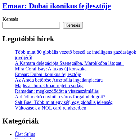
Emaar: Dubai ikonikus fejlesztője
Keresés
Keresés
Legutóbbi hírek
Több mint 80 globális vezető beszél az intelligens gazdaságok
jövőjéről
A Kamara delegációja Szenegálba, Marokkóba látogat
Mira Coral Bay: A luxus új korszaka
Emaar: Dubai ikonikus fejlesztője
Az Arada betörése Ausztrália ingatlanpiacára
Majlis al Jinn: Oman rejtett csodája
Ramadan: megkezdődött a visszaszámlálás
A rijádi metró enyhíti a város forgalmi dugóit?
Salt Bae: Több mint egy séf, egy globális jelenség
Változások a NOL card rendszerben
Kategóriák
Élet-Stílus