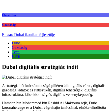
Élet-Stílus
Gazdaság
Emaar: Dubai ikonikus fejlesztője
Dubai
Gazdaság
Tech
UAE
Dubai digitális stratégiát indít
A stratégia hét kulcsfontosságú pilléren áll: digitális város, digitális
gazdaság, adatok és statisztikák, digitális tehetségek, digitális
infrastruktúra, kiberbiztonság és digitális versenyképesség.
Hamdan bin Mohammed bin Rashid Al Maktoum sejk, Dubai
koronahercege és a Dubai végrehajtó tanácsának elnöke elindította