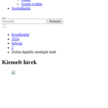
Szaúd-Arábia
Szolgáltatók
Keresés:
Kezdőoldal
2024
február
2
Dubai digitális stratégiát indít
Kiemelt hírek