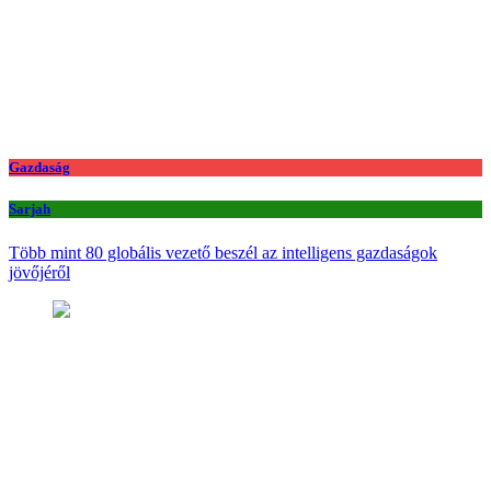
Gazdaság
Sarjah
Több mint 80 globális vezető beszél az intelligens gazdaságok
jövőjéről