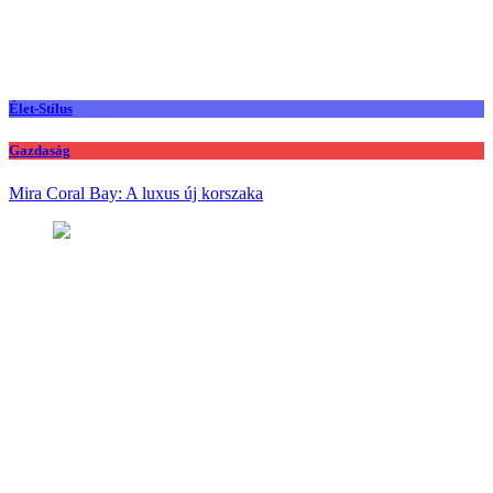
Élet-Stílus
Gazdaság
Mira Coral Bay: A luxus új korszaka