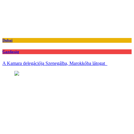
Dubai
Gazdaság
A Kamara delegációja Szenegálba, Marokkóba látogat