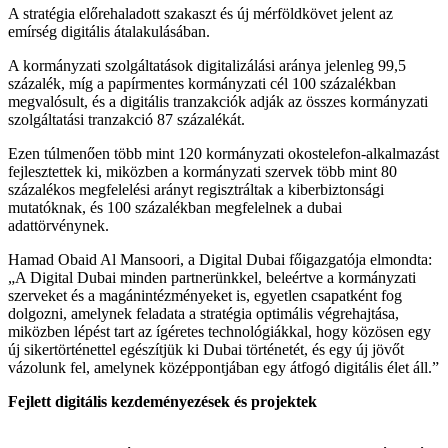
A stratégia előrehaladott szakaszt és új mérföldkövet jelent az
emírség digitális átalakulásában.
A kormányzati szolgáltatások digitalizálási aránya jelenleg 99,5
százalék, míg a papírmentes kormányzati cél 100 százalékban
megvalósult, és a digitális tranzakciók adják az összes kormányzati
szolgáltatási tranzakció 87 százalékát.
Ezen túlmenően több mint 120 kormányzati okostelefon-alkalmazást
fejlesztettek ki, miközben a kormányzati szervek több mint 80
százalékos megfelelési arányt regisztráltak a kiberbiztonsági
mutatóknak, és 100 százalékban megfelelnek a dubai
adattörvénynek.
Hamad Obaid Al Mansoori, a Digital Dubai főigazgatója elmondta:
„A Digital Dubai minden partnerünkkel, beleértve a kormányzati
szerveket és a magánintézményeket is, egyetlen csapatként fog
dolgozni, amelynek feladata a stratégia optimális végrehajtása,
miközben lépést tart az ígéretes technológiákkal, hogy közösen egy
új sikertörténettel egészítjük ki Dubai történetét, és egy új jövőt
vázolunk fel, amelynek középpontjában egy átfogó digitális élet áll.”
Fejlett digitális kezdeményezések és projektek