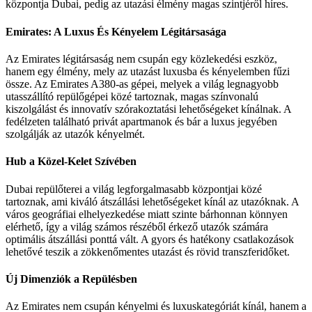
központja Dubai, pedig az utazási élmény magas szintjéről híres.
Emirates: A Luxus És Kényelem Légitársasága
Az Emirates légitársaság nem csupán egy közlekedési eszköz,
hanem egy élmény, mely az utazást luxusba és kényelemben fűzi
össze. Az Emirates A380-as gépei, melyek a világ legnagyobb
utasszállító repülőgépei közé tartoznak, magas színvonalú
kiszolgálást és innovatív szórakoztatási lehetőségeket kínálnak. A
fedélzeten található privát apartmanok és bár a luxus jegyében
szolgálják az utazók kényelmét.
Hub a Közel-Kelet Szívében
Dubai repülőterei a világ legforgalmasabb központjai közé
tartoznak, ami kiváló átszállási lehetőségeket kínál az utazóknak. A
város geográfiai elhelyezkedése miatt szinte bárhonnan könnyen
elérhető, így a világ számos részéből érkező utazók számára
optimális átszállási ponttá vált. A gyors és hatékony csatlakozások
lehetővé teszik a zökkenőmentes utazást és rövid transzferidőket.
Új Dimenziók a Repülésben
Az Emirates nem csupán kényelmi és luxuskategóriát kínál, hanem a