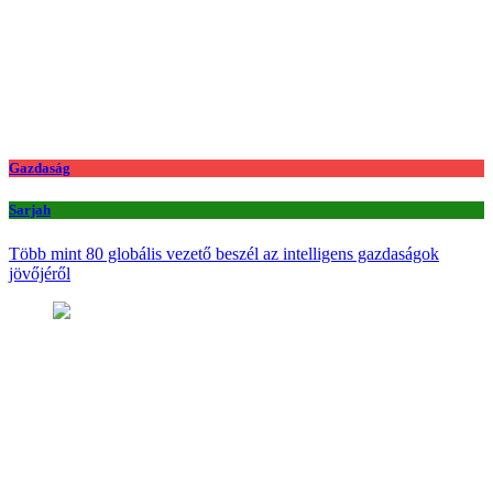
Gazdaság
Sarjah
Több mint 80 globális vezető beszél az intelligens gazdaságok
jövőjéről