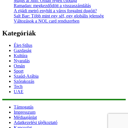
Majlis al Jinn: Oman rejtett csodája
Ramadan: megkezdődött a visszaszámlálás
A rijádi metró enyhíti a város forgalmi dugóit?
Salt Bae: Több mint egy séf, egy globális jelenség
Változások a NOL card rendszerben
Kategóriák
Élet-Stílus
Gazdaság
Kultúra
Nyaralás
Omán
Sport
Szaúd-Arábia
Szórakozás
Tech
UAE
Támogatás
Impresszum
Médiaajánlat
Adatkezelési tájékoztató
Kapcsolat