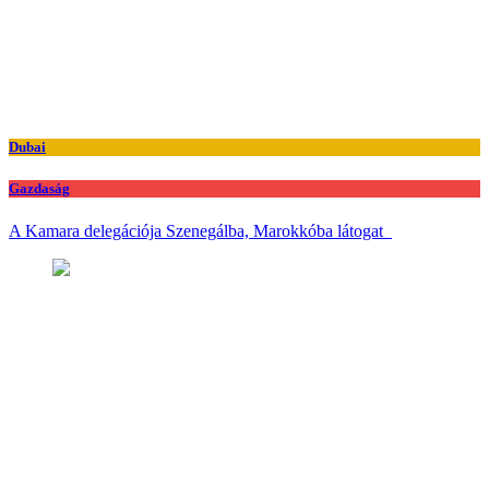
Dubai
Gazdaság
A Kamara delegációja Szenegálba, Marokkóba látogat