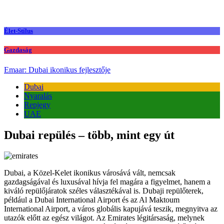
Élet-Stílus
Gazdaság
Emaar: Dubai ikonikus fejlesztője
Dubai
Nyaralás
Repjegy
UAE
Dubai repülés – több, mint egy út
Dubai, a Közel-Kelet ikonikus városává vált, nemcsak
gazdagságával és luxusával hívja fel magára a figyelmet, hanem a
kiváló repülőjáratok széles választékával is. Dubaji repülőterek,
például a Dubai International Airport és az Al Maktoum
International Airport, a város globális kapujává teszik, megnyitva az
utazók előtt az egész világot. Az Emirates légitársaság, melynek