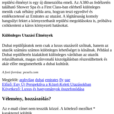
repülési élményt is egy új dimenzióba emeli. Az A380-as fedélzetén
található Shower Spa és a First Class-ban elérhető különleges
menük csak néhány példa arra, hogyan teszi egyedivé és
emlékezetessé az Emirates az utazást. A légitársaság komoly
hangsúlyt fektet a környezetbarát repülési megoldásokra is, próbálva
csökkenteni a káros környezeti hatásokat.
Különleges Utazási Élmények
Dubai repülőjáratok nem csak a luxus utazásról szólnak, hanem az
utazók számára számos különleges lehetőséget is kínálnak. Például a
Dubai repülőterén kialakított különleges várókban az utazók
relaxálhatnak, magas színvonalú kiszolgálásban részesülhetnek és
akár előre megismerhetik a dubai kultúrát.
A fotó forrása: pexels.com
Megjelölt:
arabvilag
dubai
emirates
fly
uae
Bejegyzés
Előző:
Egy Új Perspektíva a Közel-Keleti Utazásokban
Következő:
Luxus és hagyományok összefonódása
navigáció
Vélemény, hozzászólás?
Az e-mail címet nem tesszük közzé.
A kötelező mezőket
*
karakterrel jelöltük