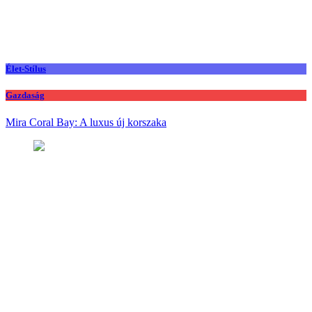
Élet-Stílus
Gazdaság
Mira Coral Bay: A luxus új korszaka