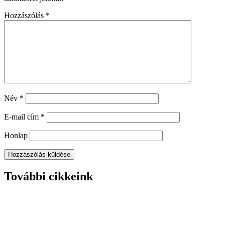
Hozzászólás
*
Név
*
E-mail cím
*
Honlap
További cikkeink