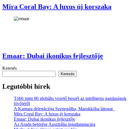
Mira Coral Bay: A luxus új korszaka
Emaar: Dubai ikonikus fejlesztője
Keresés
Keresés
Legutóbbi hírek
Több mint 80 globális vezető beszél az intelligens gazdaságok
jövőjéről
A Kamara delegációja Szenegálba, Marokkóba látogat
Mira Coral Bay: A luxus új korszaka
Emaar: Dubai ikonikus fejlesztője
Az Arada betörése Ausztrália ingatlanpiacára