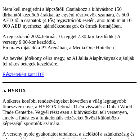
Nem kell megijedni a lépcsőtől! Csatlakozz a kihíváshoz 150
dirhamtól kezdődő árakkal az egyéni résztvevők számára, és 500
AED-től a csapatok (4 fős) regisztrációk esetén, ahol több mint 10
000 AED nyerhetsz, ajándékcsomagok és érmek formájában.
A regisztráció 2024.február.10. reggel 7:30-kor kezdődik | A
verseny 9:00-kor kezdődik.
Érem- és díjátadó a P7 Arénában, a Media One Hotelben.
Az bevétel jótékony célra megy, az Al Jalila Alapítványnak ajánlják
fel rákos betegek kezelésére.
Részletekért katt IDE
5. HYROX
A sikeres korábbi rendezvényeket követően a világ legnagyobb
fitneszversenye, a HYROX február 11-én visszatér a Dubai World
Trade Centerbe. Vegyél részt ezen a kihívásokkal teli versenyen,
amely a futást és a funkcionális edzéseket ötvözi különböző
képességű sportolók számára.
A verseny nyolc gyakorlatot tartalmaz, a síelőktől a szánkúszásig és