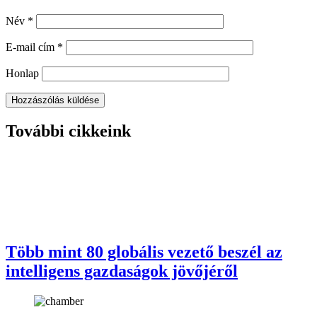
Név
*
E-mail cím
*
Honlap
További cikkeink
Több mint 80 globális vezető beszél az
intelligens gazdaságok jövőjéről