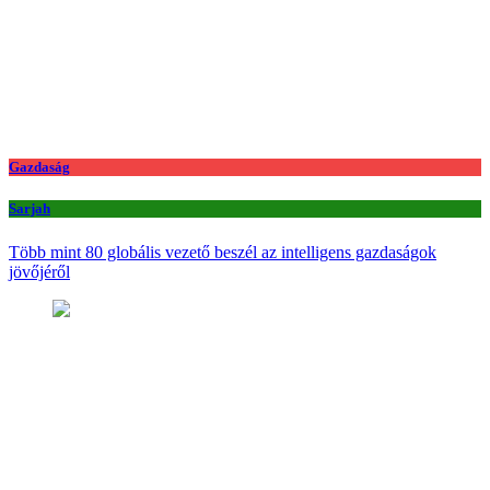
Gazdaság
Sarjah
Több mint 80 globális vezető beszél az intelligens gazdaságok
jövőjéről