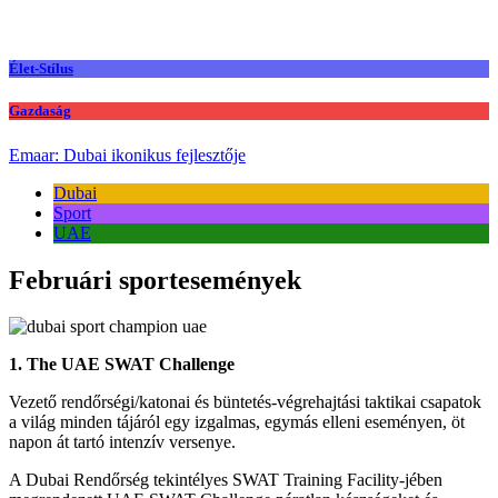
Élet-Stílus
Gazdaság
Emaar: Dubai ikonikus fejlesztője
Dubai
Sport
UAE
Februári sportesemények
1. The UAE SWAT Challenge
Vezető rendőrségi/katonai és büntetés-végrehajtási taktikai csapatok
a világ minden tájáról egy izgalmas, egymás elleni eseményen, öt
napon át tartó intenzív versenye.
A Dubai Rendőrség tekintélyes SWAT Training Facility-jében