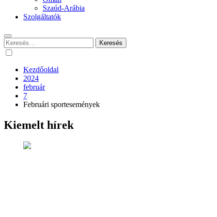
Szaúd-Arábia
Szolgáltatók
Keresés:
Kezdőoldal
2024
február
7
Februári sportesemények
Kiemelt hírek