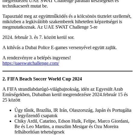
megrendezett UAE SWAT Challenge páratlan készségeket és
technikacserét mutat be.
Tapasztald meg az együttműködés és a kölcsönös tisztelet szellemét,
miközben a legkiválóbb szakemberek hihetetlen képzettségei is
megmutatkoznak. Az UAE SWAT Challenge 5-re
február 3. és 7. között kerül sor.
A kihívás a Dubai Police E-games versenyével együtt zajlik.
A rendezvényre a belépés ingyenes!
https://uaeswatchallenge.com/
2. FIFA Beach Soccer World Cup 2024
A FIFA strandlabdarúgó-világbajnokság, idén az Egyesült Arab
Emírségekben, Dubaiban kerül megrendezésre 2024.február 15 és
25 között
Úgy tűnik, Brazília, IR Irán, Olaszország, Japán és Portugália
a legyőzendő csapatok
Chiky Ardil, Catarino, Edson Hulk, Felipe, Marco Giordani,
Be és Leo Martins, a muszlim Mesigar és Ozu Moreira
felháborítóan tehetségesek