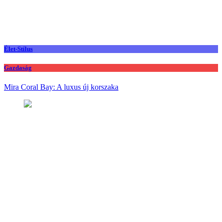
Élet-Stílus
Gazdaság
Mira Coral Bay: A luxus új korszaka