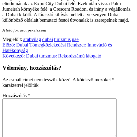
elindulnának az Expo City Dubai felé. Ezek után vissza Palm
Jumeirah környéke felé, a Crescent Roadon, és irány a végállomás,
a Dubai kikötő. A fárasztó kihívás mellett a versenyen Dubaj
különböző oldalait bemutató festői útvonalak is szerepelnek majd.
A fotó forrása: pexels.com
Megjelölt:
arabvilag
dubai
turizmus
uae
Bejegyzés
Előző:
Dubai Tömegközlekedési Rendszer: Innováció és
Hatékonyság
navigáció
Következő:
Dubai turizmus: Rekordszámú látogató
Vélemény, hozzászólás?
Az e-mail címet nem tesszük közzé.
A kötelező mezőket
*
karakterrel jelöltük
Hozzászólás
*