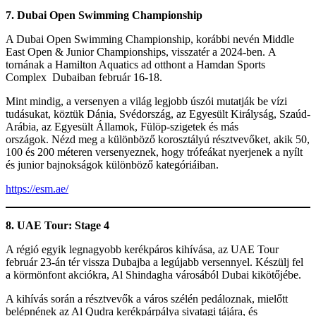
7. Dubai Open Swimming Championship
A Dubai Open Swimming Championship, korábbi nevén Middle
East Open & Junior Championships, visszatér a 2024-ben. A
tornának a Hamilton Aquatics ad otthont a Hamdan Sports
Complex Dubaiban február 16-18.
Mint mindig, a versenyen a világ legjobb úszói mutatják be vízi
tudásukat, köztük Dánia, Svédország, az Egyesült Királyság, Szaúd-
Arábia, az Egyesült Államok, Fülöp-szigetek és más
országok. Nézd meg a különböző korosztályú résztvevőket, akik 50,
100 és 200 méteren versenyeznek, hogy trófeákat nyerjenek a nyílt
és junior bajnokságok különböző kategóriáiban.
https://esm.ae/
8. UAE Tour: Stage 4
A régió egyik legnagyobb kerékpáros kihívása, az UAE Tour
február 23-án tér vissza Dubajba a legújabb versennyel. Készülj fel
a körmönfont akciókra, Al Shindagha városából Dubai kikötőjébe.
A kihívás során a résztvevők a város szélén pedáloznak, mielőtt
belépnének az Al Qudra kerékpárpálya sivatagi tájára, és