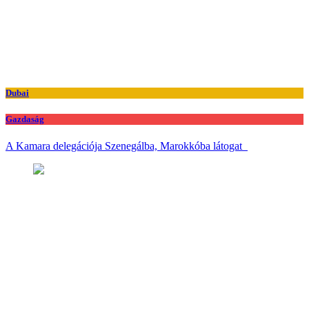
Dubai
Gazdaság
A Kamara delegációja Szenegálba, Marokkóba látogat