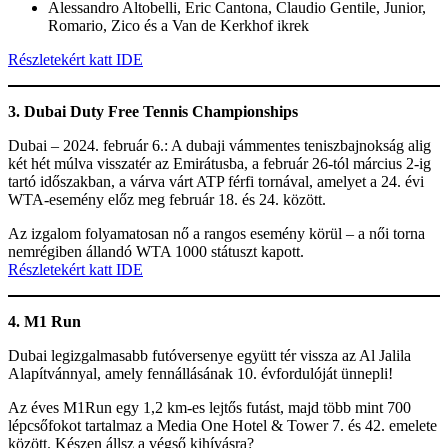
Alessandro Altobelli, Eric Cantona, Claudio Gentile, Junior,
Romario, Zico és a Van de Kerkhof ikrek
Részletekért katt IDE
3. Dubai Duty Free Tennis Championships
Dubai – 2024. február 6.: A dubaji vámmentes teniszbajnokság alig
két hét múlva visszatér az Emirátusba, a február 26-tól március 2-ig
tartó időszakban, a várva várt ATP férfi tornával, amelyet a 24. évi
WTA-esemény előz meg február 18. és 24. között.
Az izgalom folyamatosan nő a rangos esemény körül – a női torna
nemrégiben állandó WTA 1000 státuszt kapott.
Részletekért katt IDE
4. M1 Run
Dubai legizgalmasabb futóversenye együtt tér vissza az Al Jalila
Alapítvánnyal, amely fennállásának 10. évfordulóját ünnepli!
Az éves M1Run egy 1,2 km-es lejtős futást, majd több mint 700
lépcsőfokot tartalmaz a Media One Hotel & Tower 7. és 42. emelete
között. Készen állsz a végső kihívásra?