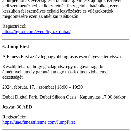
a burpee-től az evezésig és a fallabdáig. Fitneszrajongók ezreivel
kell szembenézned, akik szeretnék feszegetni a határaikat, ezért
készüljön fel személyes céljaid legyőzésére és világrekordok
megdöntésére ezen az atlétikai találkozón.
Regisztráció:
https://hyrox.com/event/hyrox-dubai/
6. Jump First
A Fitness First az év legnagyobb ugrásos eseményével tér vissza.
Készülj fel arra, hogy gazdagodsz egy magával ragadó
élménnyel, amely garantáltan egy másik dimenzióba emeli
edzettségét.
február. 17. , szombat | 18:00 – 19:30
Dubai Digital Park, Dubai Silicon Oasis | Kapunyitás 17:00 órakor
Jegyár: 30 AED
Regisztráció:
https://uae.fitnessfirstme.com/JumpFirst