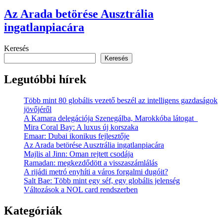
Az Arada betörése Ausztrália
ingatlanpiacára
Keresés
Keresés
Legutóbbi hírek
Több mint 80 globális vezető beszél az intelligens gazdaságok
jövőjéről
A Kamara delegációja Szenegálba, Marokkóba látogat
Mira Coral Bay: A luxus új korszaka
Emaar: Dubai ikonikus fejlesztője
Az Arada betörése Ausztrália ingatlanpiacára
Majlis al Jinn: Oman rejtett csodája
Ramadan: megkezdődött a visszaszámlálás
A rijádi metró enyhíti a város forgalmi dugóit?
Salt Bae: Több mint egy séf, egy globális jelenség
Változások a NOL card rendszerben
Kategóriák