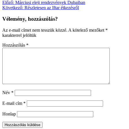
Bejegyzés
Előző:
Márciusi eleji rendezvények Dubaiban
Következő:
Részletesen az Iftar étkezésről
navigáció
Vélemény, hozzászólás?
Az e-mail címet nem tesszük közzé.
A kötelező mezőket
*
karakterrel jelöltük
Hozzászólás
*
Név
*
E-mail cím
*
Honlap