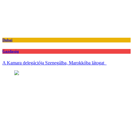
Dubai
Gazdaság
A Kamara delegációja Szenegálba, Marokkóba látogat