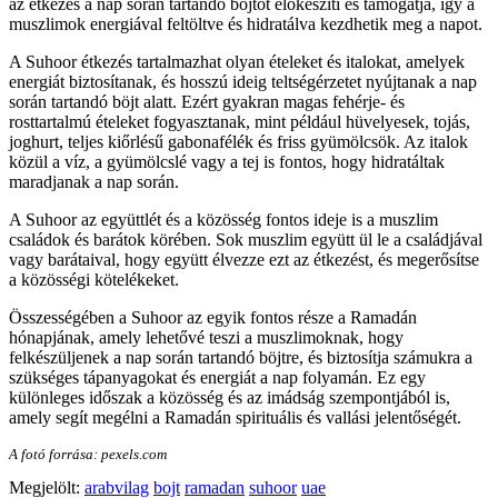
az étkezés a nap során tartandó böjtöt előkészíti és támogatja, így a
muszlimok energiával feltöltve és hidratálva kezdhetik meg a napot.
A Suhoor étkezés tartalmazhat olyan ételeket és italokat, amelyek
energiát biztosítanak, és hosszú ideig teltségérzetet nyújtanak a nap
során tartandó böjt alatt. Ezért gyakran magas fehérje- és
rosttartalmú ételeket fogyasztanak, mint például hüvelyesek, tojás,
joghurt, teljes kiőrlésű gabonafélék és friss gyümölcsök. Az italok
közül a víz, a gyümölcslé vagy a tej is fontos, hogy hidratáltak
maradjanak a nap során.
A Suhoor az együttlét és a közösség fontos ideje is a muszlim
családok és barátok körében. Sok muszlim együtt ül le a családjával
vagy barátaival, hogy együtt élvezze ezt az étkezést, és megerősítse
a közösségi kötelékeket.
Összességében a Suhoor az egyik fontos része a Ramadán
hónapjának, amely lehetővé teszi a muszlimoknak, hogy
felkészüljenek a nap során tartandó böjtre, és biztosítja számukra a
szükséges tápanyagokat és energiát a nap folyamán. Ez egy
különleges időszak a közösség és az imádság szempontjából is,
amely segít megélni a Ramadán spirituális és vallási jelentőségét.
A fotó forrása: pexels.com
Megjelölt:
arabvilag
bojt
ramadan
suhoor
uae