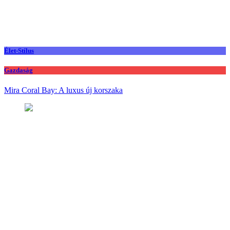
Élet-Stílus
Gazdaság
Mira Coral Bay: A luxus új korszaka