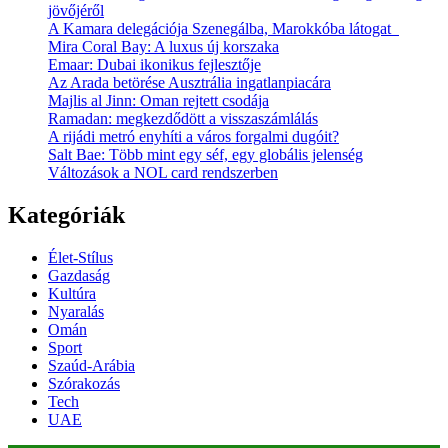
jövőjéről
A Kamara delegációja Szenegálba, Marokkóba látogat
Mira Coral Bay: A luxus új korszaka
Emaar: Dubai ikonikus fejlesztője
Az Arada betörése Ausztrália ingatlanpiacára
Majlis al Jinn: Oman rejtett csodája
Ramadan: megkezdődött a visszaszámlálás
A rijádi metró enyhíti a város forgalmi dugóit?
Salt Bae: Több mint egy séf, egy globális jelenség
Változások a NOL card rendszerben
Kategóriák
Élet-Stílus
Gazdaság
Kultúra
Nyaralás
Omán
Sport
Szaúd-Arábia
Szórakozás
Tech
UAE