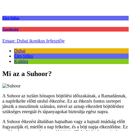
Élet-Stílus
Gazdaság
Emaar: Dubai ikonikus fejlesztője
Dubai
Élet-Stílus
Kultúra
Mi az a Suhoor?
A Suhoor az iszlám hónapos böjtölési időszakának, a Ramadánnak,
a napfelkelte előtti utolsó étkezése. Ez az étkezés fontos szerepet
játszik a muszlimok számára, mivel az aznap elkezdett böjtöléshez
szükséges energiát és tápanyagokat biztosítja egész napra.
A Suhoor étkezést általában hajnalban vagy a hajnali imádság előtt
fogyasztják el, mielőtt a nap felkelne, és a böjt napja elkezdődne. Ez