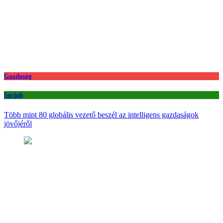
Gazdaság
Sarjah
Több mint 80 globális vezető beszél az intelligens gazdaságok
jövőjéről