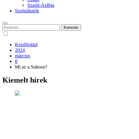
Szaúd-Arábia
Szolgáltatók
Keresés:
Kezdőoldal
2024
március
8
Mi az a Suhoor?
Kiemelt hírek