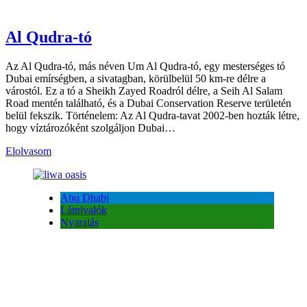
Al Qudra-tó
Az Al Qudra-tó, más néven Um Al Qudra-tó, egy mesterséges tó
Dubai emírségben, a sivatagban, körülbelül 50 km-re délre a
várostól. Ez a tó a Sheikh Zayed Roadról délre, a Seih Al Salam
Road mentén található, és a Dubai Conservation Reserve területén
belül fekszik. Történelem: Az Al Qudra-tavat 2002-ben hozták létre,
hogy víztározóként szolgáljon Dubai…
Elolvasom
Abu Dhabi
Látnivalók
Nyaralás