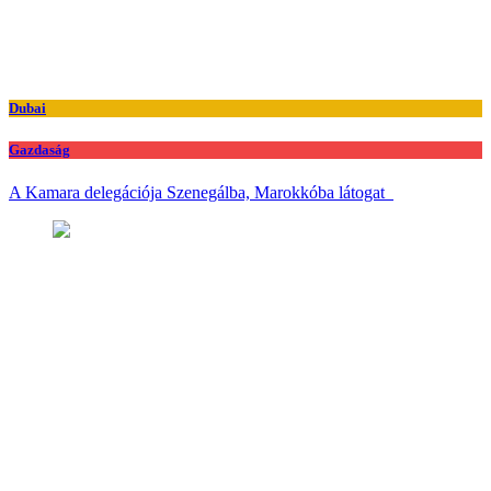
Dubai
Gazdaság
A Kamara delegációja Szenegálba, Marokkóba látogat