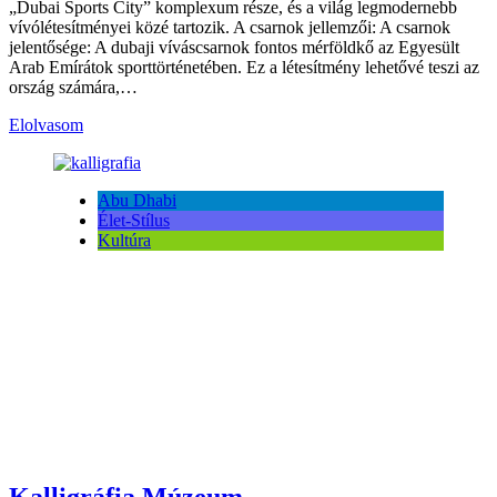
„Dubai Sports City” komplexum része, és a világ legmodernebb
vívólétesítményei közé tartozik. A csarnok jellemzői: A csarnok
jelentősége: A dubaji víváscsarnok fontos mérföldkő az Egyesült
Arab Emírátok sporttörténetében. Ez a létesítmény lehetővé teszi az
ország számára,…
Elolvasom
Abu Dhabi
Élet-Stílus
Kultúra
Kalligráfia Múzeum