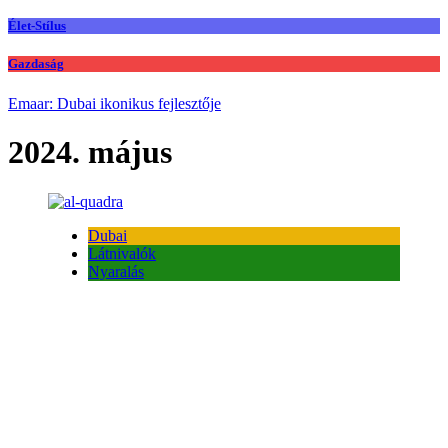
Élet-Stílus
Gazdaság
Emaar: Dubai ikonikus fejlesztője
2024. május
Dubai
Látnivalók
Nyaralás