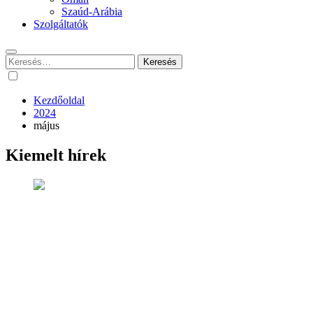
Szaúd-Arábia
Szolgáltatók
Keresés:
Kezdőoldal
2024
május
Kiemelt hírek