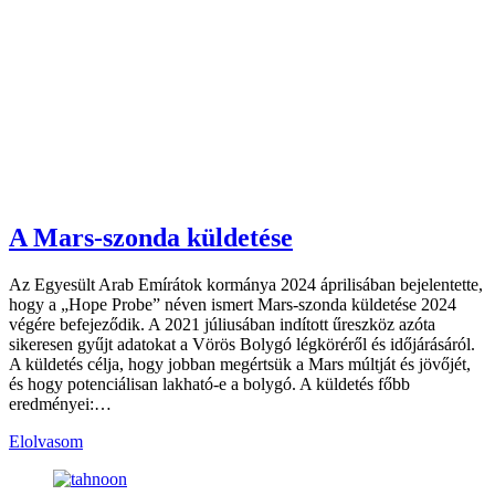
A Mars-szonda küldetése
Az Egyesült Arab Emírátok kormánya 2024 áprilisában bejelentette,
hogy a „Hope Probe” néven ismert Mars-szonda küldetése 2024
végére befejeződik. A 2021 júliusában indított űreszköz azóta
sikeresen gyűjt adatokat a Vörös Bolygó légköréről és időjárásáról.
A küldetés célja, hogy jobban megértsük a Mars múltját és jövőjét,
és hogy potenciálisan lakható-e a bolygó. A küldetés főbb
eredményei:…
Elolvasom