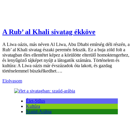
A Rub’ al Khali sivatag ékköve
A Liwa oázis, más néven Al Liwa, Abu Dhabi emírség déli részén, a
Rub’ al Khali sivatag északi peremén fekszik. Ez a buja zöld folt a
sivatagban éles ellentétet képez a körülötte elterülő homoktengerhez,
és lenyűgöző tájképet nyújt a látogatók számára. Történelem és
kultúra: A Liwa oázis már évszázadok óta lakott, és gazdag
történelemmel büszkélkedhet….
Elolvasom
Élet-Stílus
Kultúra
Szaúd-Arábia