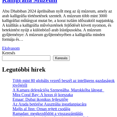
Abu Dhabiban 2024 áprilisában nyílt meg az új múzeum, amely az
arab kalligráfia történetének szentelt. A múzeum több mint 3000
kalligráfiai műtárgyat mutat be, a korai iszlám időszaktól napjainkig.
A kiállítás a kalligráfia művészetének fejlődését követi nyomon, és
betekintést nyújt a különböző arab írástípusokba. A múzeum
gyűjteménye: A múzeum gyűjteményében a kalligráfia minden
formája és…
Elolvasom
Keresés
Keresés
Legutóbbi hírek
Több mint 80 globális vezető beszél az intelligens gazdaságok
jövőjéről
A Kamara delegációja Szenegálba, Marokkóba látogat
Mira Coral Bay: A luxus új korszaka
Emaar: Dubai ikonikus fejlesztője
Az Arada betörése Ausztrália ingatlanpiacára
Majlis al Jinn: Oman rejtett csodája
Ramadan: megkezdődött a visszaszámlálás