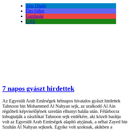
Abu Dhabi
Élet-Stílus
Gazdaság
UAE
7 napos gyászt hirdettek
Az Egyesült Arab Emírségek hétnapos hivatalos gyászt hirdettek
Tahnoon bin Mohammed Al Nahyan sejk, az uralkodó Al Ain
régióbeli képviselőjének szerdán elhunyt halála után. Félárbocra
lobogtatják a zászlókat Tahnoon sejk emlékére, aki közeli barátja
volt az Egyesült Arab Emírségek alapító atyjának, a néhai Zayed bin
Szultán Al Nahyan sejknek. Egyike volt azoknak, akikben a