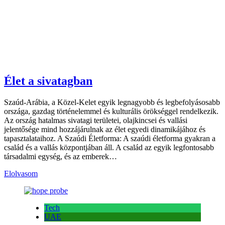
Élet a sivatagban
Szaúd-Arábia, a Közel-Kelet egyik legnagyobb és legbefolyásosabb
országa, gazdag történelemmel és kulturális örökséggel rendelkezik.
Az ország hatalmas sivatagi területei, olajkincsei és vallási
jelentősége mind hozzájárulnak az élet egyedi dinamikájához és
tapasztalataihoz. A Szaúdi Életforma: A szaúdi életforma gyakran a
család és a vallás központjában áll. A család az egyik legfontosabb
társadalmi egység, és az emberek…
Elolvasom
Tech
UAE