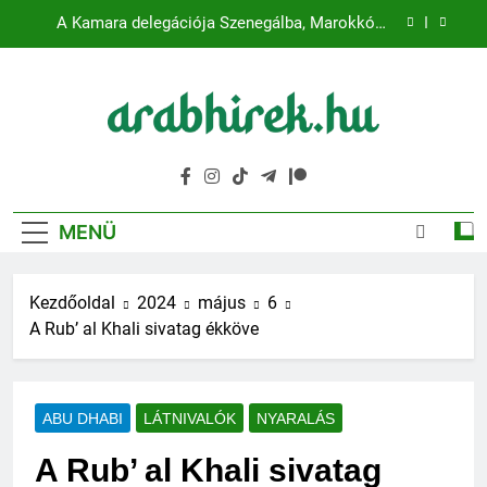
Ugrás
A Kamara delegációja Szenegálba, Marokkóba
a
látogat
tartalomra
Mira Coral Bay: A luxus új korszaka
Emaar: Dubai ikonikus fejlesztője
ARABHIREK.HU
Kapcsolódj az Arab Világhoz – Naprakész hírek
Több mint 80 globális vezető beszél az intelligens
gazdaságok jövőjéről
magyarul!
A Kamara delegációja Szenegálba, Marokkóba
MENÜ
látogat
Mira Coral Bay: A luxus új korszaka
Kezdőoldal
2024
május
6
Emaar: Dubai ikonikus fejlesztője
A Rub’ al Khali sivatag ékköve
ABU DHABI
LÁTNIVALÓK
NYARALÁS
A Rub’ al Khali sivatag