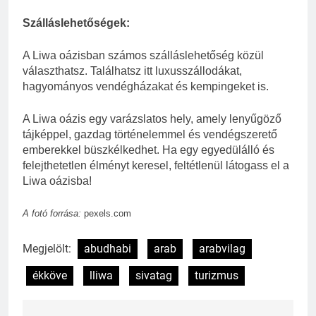
Szálláslehetőségek:
A Liwa oázisban számos szálláslehetőség közül
választhatsz. Találhatsz itt luxusszállodákat,
hagyományos vendégházakat és kempingeket is.
A Liwa oázis egy varázslatos hely, amely lenyűgöző
tájképpel, gazdag történelemmel és vendégszerető
emberekkel büszkélkedhet. Ha egy egyedülálló és
felejthetetlen élményt keresel, feltétlenül látogass el a
Liwa oázisba!
A fotó forrása:
pexels.com
Megjelölt:
abudhabi
arab
arabvilag
ékköve
lliwa
sivatag
turizmus