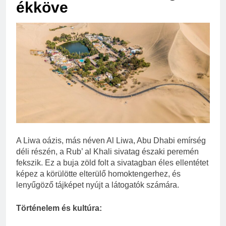
ékköve
A Liwa oázis, más néven Al Liwa, Abu Dhabi emírség
déli részén, a Rub’ al Khali sivatag északi peremén
fekszik. Ez a buja zöld folt a sivatagban éles ellentétet
képez a körülötte elterülő homoktengerhez, és
lenyűgöző tájképet nyújt a látogatók számára.
Történelem és kultúra: