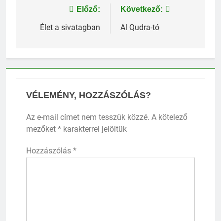
Bejegyzés
Előző:
Következő:
navigáció
Élet a sivatagban
Al Qudra-tó
VÉLEMÉNY, HOZZÁSZÓLÁS?
Az e-mail címet nem tesszük közzé.
A kötelező
mezőket
*
karakterrel jelöltük
Hozzászólás
*