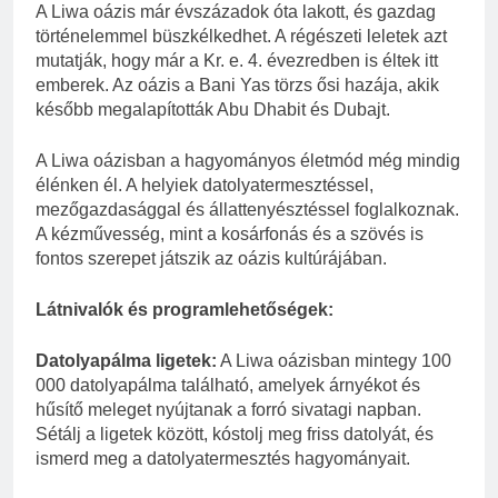
A Liwa oázis már évszázadok óta lakott, és gazdag
történelemmel büszkélkedhet. A régészeti leletek azt
mutatják, hogy már a Kr. e. 4. évezredben is éltek itt
emberek. Az oázis a Bani Yas törzs ősi hazája, akik
később megalapították Abu Dhabit és Dubajt.
A Liwa oázisban a hagyományos életmód még mindig
élénken él. A helyiek datolyatermesztéssel,
mezőgazdasággal és állattenyésztéssel foglalkoznak.
A kézművesség, mint a kosárfonás és a szövés is
fontos szerepet játszik az oázis kultúrájában.
Látnivalók és programlehetőségek:
Datolyapálma ligetek:
A Liwa oázisban mintegy 100
000 datolyapálma található, amelyek árnyékot és
hűsítő meleget nyújtanak a forró sivatagi napban.
Sétálj a ligetek között, kóstolj meg friss datolyát, és
ismerd meg a datolyatermesztés hagyományait.