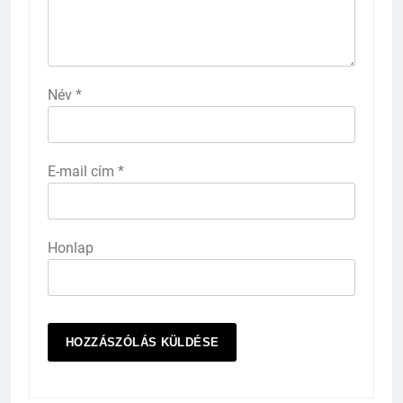
Név
*
E-mail cím
*
Honlap