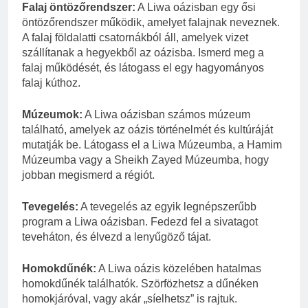
Falaj öntözőrendszer:
A Liwa oázisban egy ősi
öntözőrendszer működik, amelyet falajnak neveznek.
A falaj földalatti csatornákból áll, amelyek vizet
szállítanak a hegyekből az oázisba. Ismerd meg a
falaj működését, és látogass el egy hagyományos
falaj kúthoz.
Múzeumok:
A Liwa oázisban számos múzeum
található, amelyek az oázis történelmét és kultúráját
mutatják be. Látogass el a Liwa Múzeumba, a Hamim
Múzeumba vagy a Sheikh Zayed Múzeumba, hogy
jobban megismerd a régiót.
Tevegelés:
A tevegelés az egyik legnépszerűbb
program a Liwa oázisban. Fedezd fel a sivatagot
teveháton, és élvezd a lenyűgöző tájat.
Homokdűnék:
A Liwa oázis közelében hatalmas
homokdűnék találhatók. Szörfözhetsz a dűnéken
homokjáróval, vagy akár „síelhetsz” is rajtuk.